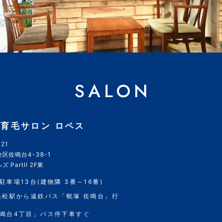
SALON
育毛サロン ロペス
21
区佐鳴台4-38-1
 PartII 2F東
駐車場13台(建物隣 3番～16番)
浜松駅から遠鉄バス「蜆塚 佐鳴台」行
鳴台4丁目」バス停下車すぐ