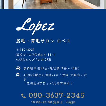
脱毛・育毛サロン ロペス
〒432-8021
浜松市中央区佐鳴台4-38-1
佐鳴台ヒルズ PartII 2F東
無料駐車場13台(建物隣 3番～16番)
JR浜松駅から遠鉄バス「蜆塚 佐鳴台」行
き
「佐鳴台4丁目」バス停下車すぐ
080-3637-2345
10:00~21:00
定休日：不定休