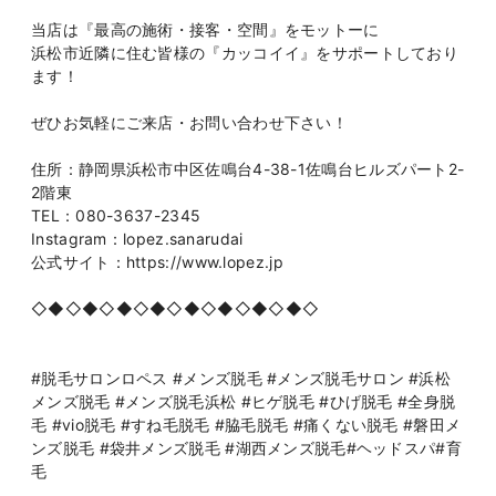
当店は『最高の施術・接客・空間』をモットーに
浜松市近隣に住む皆様の『カッコイイ』をサポートしており
ます！
ぜひお気軽にご来店・お問い合わせ下さい！
住所：静岡県浜松市中区佐鳴台4-38-1佐鳴台ヒルズパート2-
2階東
TEL：080-3637-2345
Instagram：lopez.sanarudai
公式サイト：https://www.lopez.jp
◇◆◇◆◇◆◇◆◇◆◇◆◇◆◇◆◇
#脱毛サロンロペス #メンズ脱毛 #メンズ脱毛サロン #浜松
メンズ脱毛 #メンズ脱毛浜松 #ヒゲ脱毛 #ひげ脱毛 #全身脱
毛 #vio脱毛 #すね毛脱毛 #脇毛脱毛 #痛くない脱毛 #磐田メ
ンズ脱毛 #袋井メンズ脱毛 #湖西メンズ脱毛#ヘッドスパ#育
毛