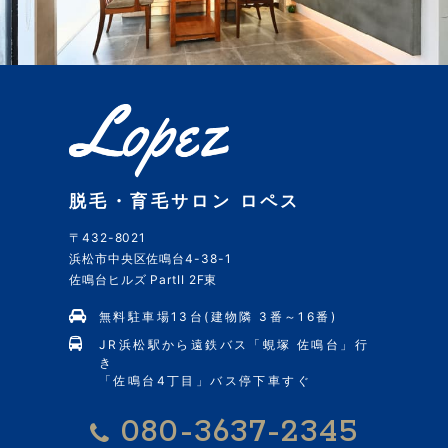
脱毛・育毛サロン ロペス
〒432-8021
浜松市中央区佐鳴台4-38-1
佐鳴台ヒルズ PartII 2F東
無料駐車場13台(建物隣 3番～16番)
JR浜松駅から遠鉄バス「蜆塚 佐鳴台」行
き
「佐鳴台4丁目」バス停下車すぐ
080-3637-2345