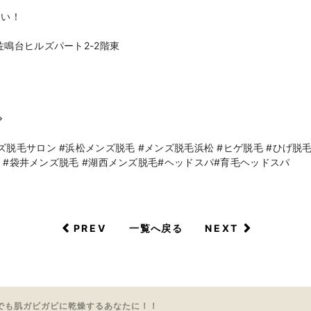
さい！
佐鳴台ヒルズパート2-2階東
◇
脱毛サロン #浜松メンズ脱毛 #メンズ脱毛浜松 #ヒゲ脱毛 #ひげ脱毛 #
毛 #袋井メンズ脱毛 #湖西メンズ脱毛#ヘッドスパ#育毛ヘッドスパ
PREV
NEXT
一覧へ戻る
でも肌ガビガビに乾燥するあなたに！！