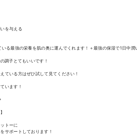
潤いを与える
ている最強の栄養を肌の奥に運んでくれます！＋最強の保湿で1日中潤
肌の調子とてもいいです！
考えている方はぜひ試して見てください！
っています！
◇
ス】
モットーに
』をサポートしております！