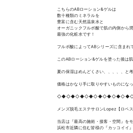
こちらのABローション&ゲルは
数十種類のミネラルを
豊富に含む天然温泉水と
オーガニックフルボ酸で肌の内側から
最強の化粧水です！
フルボ酸によってABシリーズに含まれ
このABローション&ゲルを塗った後は
夏の保湿はめんどくさい、、、、、と
価格はかなり手に取りやすいものにな
◇◆◇◆◇◆◇◆◇◆◇◆◇◆◇◆
メンズ脱毛エステサロンLopez【ロペ
当店は『最高の施術・接客・空間』を
浜松市近隣に住む皆様の『カッコイイ