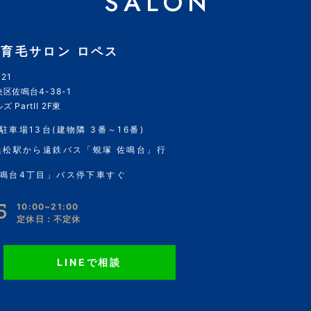
SALON
育毛サロン ロペス
21
区佐鳴台4-38-1
 PartII 2F東
駐車場13台(建物隣 3番～16番)
浜松駅から遠鉄バス「蜆塚 佐鳴台」行
鳴台4丁目」バス停下車すぐ
5
10:00~21:00
定休日：不定休
LINEで相談