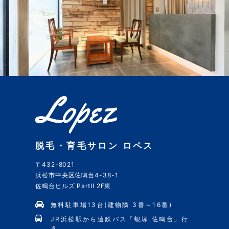
脱毛・育毛サロン ロペス
〒432-8021
浜松市中央区佐鳴台4-38-1
佐鳴台ヒルズ PartII 2F東
無料駐車場13台(建物隣 3番～16番)
JR浜松駅から遠鉄バス「蜆塚 佐鳴台」行
き