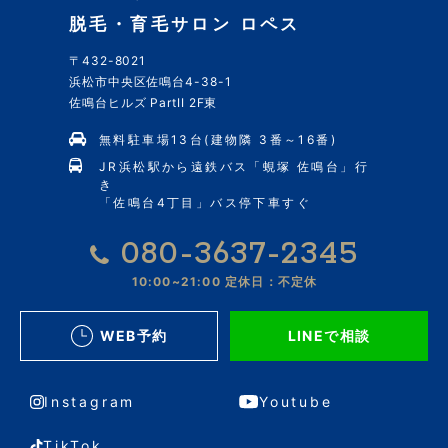
脱毛・育毛サロン ロペス
〒432-8021
浜松市中央区佐鳴台4-38-1
佐鳴台ヒルズ PartII 2F東
無料駐車場13台(建物隣 3番～16番)
JR浜松駅から遠鉄バス「蜆塚 佐鳴台」行
き
「佐鳴台4丁目」バス停下車すぐ
080-3637-2345
10:00~21:00
定休日：不定休
WEB予約
LINEで相談
Instagram
Youtube
TikTok