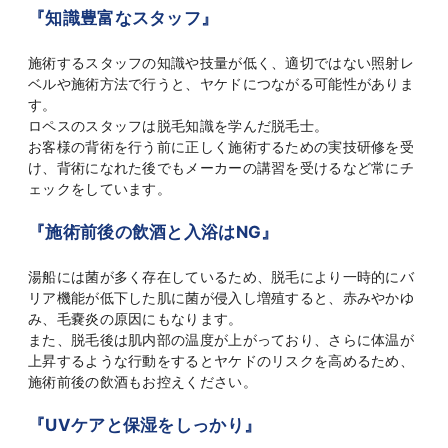
『知識豊富なスタッフ』
施術するスタッフの知識や技量が低く、適切ではない照射レ
ベルや施術方法で行うと、ヤケドにつながる可能性がありま
す。
ロペスのスタッフは脱毛知識を学んだ脱毛士。
お客様の背術を行う前に正しく施術するための実技研修を受
け、背術になれた後でもメーカーの講習を受けるなど常にチ
ェックをしています。
『施術前後の飲酒と入浴はNG』
湯船には菌が多く存在しているため、脱毛により一時的にバ
リア機能が低下した肌に菌が侵入し増殖すると、赤みやかゆ
み、毛嚢炎の原因にもなります。
また、脱毛後は肌内部の温度が上がっており、さらに体温が
上昇するような行動をするとヤケドのリスクを高めるため、
施術前後の飲酒もお控えください。
『UVケアと保湿をしっかり』