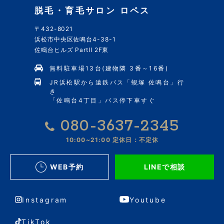
脱毛・育毛サロン ロペス
〒432-8021
浜松市中央区佐鳴台4-38-1
佐鳴台ヒルズ PartII 2F東
無料駐車場13台(建物隣 3番～16番)
JR浜松駅から遠鉄バス「蜆塚 佐鳴台」行
き
「佐鳴台4丁目」バス停下車すぐ
080-3637-2345
10:00~21:00
定休日：不定休
WEB予約
LINEで相談
Instagram
Youtube
TikTok