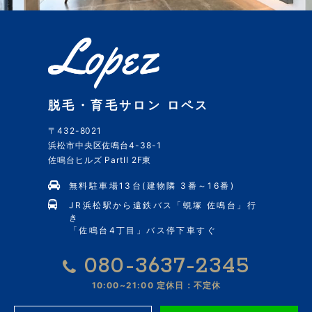
脱毛・育毛サロン ロペス
〒432-8021
浜松市中央区佐鳴台4-38-1
佐鳴台ヒルズ PartII 2F東
無料駐車場13台(建物隣 3番～16番)
JR浜松駅から遠鉄バス「蜆塚 佐鳴台」行
き
「佐鳴台4丁目」バス停下車すぐ
080-3637-2345
10:00~21:00
定休日：不定休