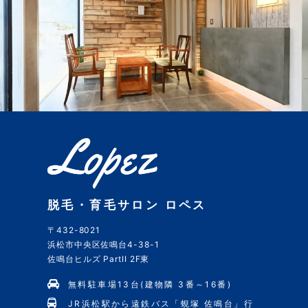
脱毛・育毛サロン ロペス
〒432-8021
浜松市中央区佐鳴台4-38-1
佐鳴台ヒルズ PartII 2F東
無料駐車場13台(建物隣 3番～16番)
JR浜松駅から遠鉄バス「蜆塚 佐鳴台」行