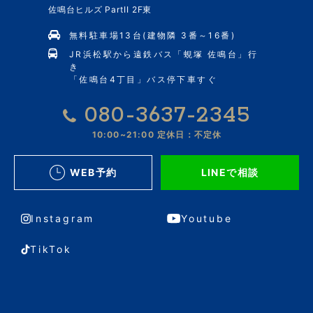
佐鳴台ヒルズ PartII 2F東
無料駐車場13台(建物隣 3番～16番)
JR浜松駅から遠鉄バス「蜆塚 佐鳴台」行
き
「佐鳴台4丁目」バス停下車すぐ
080-3637-2345
10:00~21:00
定休日：不定休
WEB予約
LINEで相談
Instagram
Youtube
TikTok