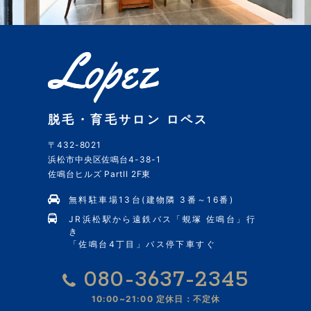
脱毛・育毛サロン ロペス
〒432-8021
浜松市中央区佐鳴台4-38-1
佐鳴台ヒルズ PartII 2F東
無料駐車場13台(建物隣 3番～16番)
JR浜松駅から遠鉄バス「蜆塚 佐鳴台」行
き
「佐鳴台4丁目」バス停下車すぐ
080-3637-2345
10:00~21:00
定休日：不定休