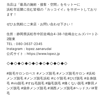
当店は『最高の施術・接客・空間』をモットーに
浜松市近隣に住む皆様の『カッコイイ』をサポートしており
ます！
ぜひお気軽にご来店・お問い合わせ下さい！
住所：静岡県浜松市中区佐鳴台4-38-1佐鳴台ヒルズパート2-
2階東
TEL：080-3637-2345
Instagram：lopez.sanarudai
公式サイト：https://www.lopez.jp
◇◆◇◆◇◆◇◆◇◆◇◆◇◆◇◆◇
#脱毛サロンロペス #メンズ脱毛 #メンズ脱毛サロン #浜松
メンズ脱毛 #メンズ脱毛浜松 #ヒゲ脱毛 #ひげ脱毛 #全身脱
毛 #vio脱毛 #すね毛脱毛 #脇毛脱毛 #痛くない脱毛 #磐田メ
ンズ脱毛 #袋井メンズ脱毛 #湖西メンズ脱毛#ヘッドスパ#育
毛