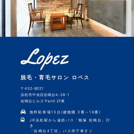
脱毛・育毛サロン ロペス
〒432-8021
浜松市中央区佐鳴台4-38-1
佐鳴台ヒルズ PartII 2F東
無料駐車場13台(建物隣 3番～16番)
JR浜松駅から遠鉄バス「蜆塚 佐鳴台」行
き
「佐鳴台4丁目」バス停下車すぐ