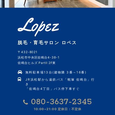
脱毛・育毛サロン ロペス
〒432-8021
浜松市中央区佐鳴台4-38-1
佐鳴台ヒルズ PartII 2F東
無料駐車場13台(建物隣 3番～16番)
JR浜松駅から遠鉄バス「蜆塚 佐鳴台」行
き
「佐鳴台4丁目」バス停下車すぐ
080-3637-2345
10:00~21:00
定休日：不定休