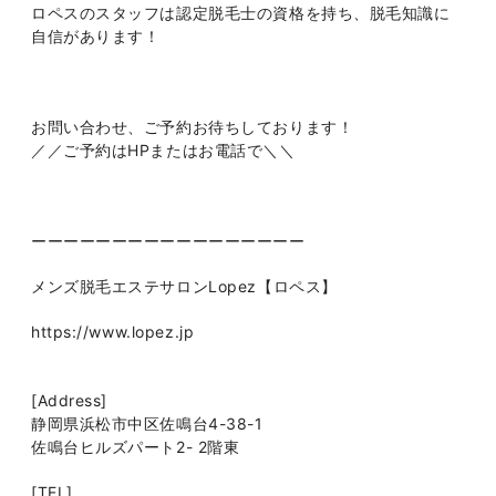
ロペスのスタッフは認定脱毛士の資格を持ち、脱毛知識に
自信があります！
お問い合わせ、ご予約お待ちしております！
／／ご予約はHPまたはお電話で＼＼
ーーーーーーーーーーーーーーーーー
メンズ脱毛エステサロンLopez【ロペス】
https://www.lopez.jp
[Address]
静岡県浜松市中区佐鳴台4-38-1
佐鳴台ヒルズパート2- 2階東
[TEL]