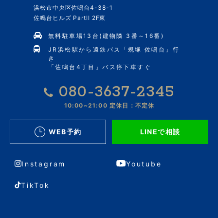
浜松市中央区佐鳴台4-38-1
佐鳴台ヒルズ PartII 2F東
無料駐車場13台(建物隣 3番～16番)
JR浜松駅から遠鉄バス「蜆塚 佐鳴台」行
き
「佐鳴台4丁目」バス停下車すぐ
080-3637-2345
10:00~21:00
定休日：不定休
WEB予約
LINEで相談
Instagram
Youtube
TikTok