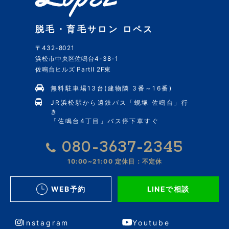
脱毛・育毛サロン ロペス
〒432-8021
浜松市中央区佐鳴台4-38-1
佐鳴台ヒルズ PartII 2F東
無料駐車場13台(建物隣 3番～16番)
JR浜松駅から遠鉄バス「蜆塚 佐鳴台」行
き
「佐鳴台4丁目」バス停下車すぐ
080-3637-2345
10:00~21:00
定休日：不定休
WEB予約
LINEで相談
Instagram
Youtube