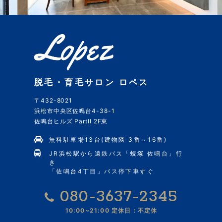
脱毛・育毛サロン ロペス
〒432-8021
浜松市中央区佐鳴台4-38-1
佐鳴台ヒルズ PartII 2F東
無料駐車場13台(建物隣 3番～16番)
JR浜松駅から遠鉄バス「蜆塚 佐鳴台」行
き
「佐鳴台4丁目」バス停下車すぐ
080-3637-2345
10:00~21:00
定休日：不定休