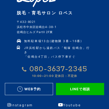
脱毛・育毛サロン ロペス
〒432-8021
浜松市中央区佐鳴台4-38-1
佐鳴台ヒルズ PartII 2F東
無料駐車場13台(建物隣 3番～16番)
JR浜松駅から遠鉄バス「蜆塚 佐鳴台」行
き
「佐鳴台4丁目」バス停下車すぐ
080-3637-2345
10:00~21:00
定休日：不定休
WEB予約
LINEで相談
Instagram
Youtube