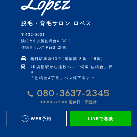
脱毛・育毛サロン ロペス
〒432-8021
浜松市中央区佐鳴台4-38-1
佐鳴台ヒルズ PartII 2F東
無料駐車場13台(建物隣 3番～16番)
JR浜松駅から遠鉄バス「蜆塚 佐鳴台」行
き
「佐鳴台4丁目」バス停下車すぐ
080-3637-2345
10:00~21:00
定休日：不定休
WEB予約
LINEで相談