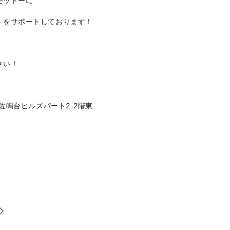
モットーに
』をサポートしております！
さい！
1佐鳴台ヒルズパート2-2階東
◇