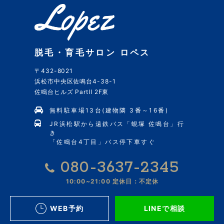
脱毛・育毛サロン ロペス
〒432-8021
浜松市中央区佐鳴台4-38-1
佐鳴台ヒルズ PartII 2F東
無料駐車場13台(建物隣 3番～16番)
JR浜松駅から遠鉄バス「蜆塚 佐鳴台」行
き
「佐鳴台4丁目」バス停下車すぐ
080-3637-2345
10:00~21:00
定休日：不定休
WEB予約
LINEで相談