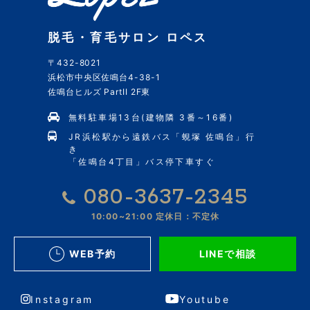
脱毛・育毛サロン ロペス
〒432-8021
浜松市中央区佐鳴台4-38-1
佐鳴台ヒルズ PartII 2F東
無料駐車場13台(建物隣 3番～16番)
JR浜松駅から遠鉄バス「蜆塚 佐鳴台」行
き
「佐鳴台4丁目」バス停下車すぐ
080-3637-2345
10:00~21:00
定休日：不定休
WEB予約
LINEで相談
Instagram
Youtube