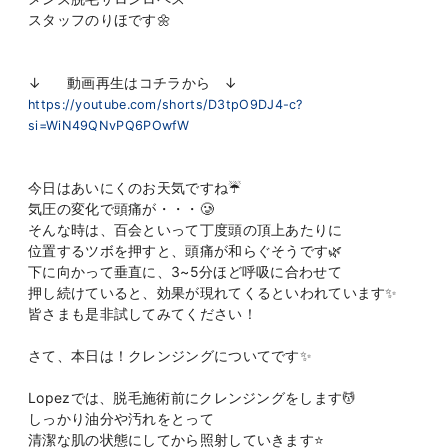
スタッフのりほです🌼
↓ 動画再生はコチラから ↓
https://youtube.com/shorts/D3tpO9DJ4-c?
si=WiN49QNvPQ6POwfW
今日はあいにくのお天気ですね☔️
気圧の変化で頭痛が・・・🥲
そんな時は、百会といって丁度頭の頂上あたりに
位置するツボを押すと、頭痛が和らぐそうです🌿
下に向かって垂直に、3~5分ほど呼吸に合わせて
押し続けていると、効果が現れてくるといわれています✨
皆さまも是非試してみてください！
さて、本日は！クレンジングについてです✨
Lopezでは、脱毛施術前にクレンジングをします💆
しっかり油分や汚れをとって
清潔な肌の状態にしてから照射していきます⭐️