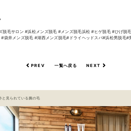
◇
脱毛サロン #浜松メンズ脱毛 #メンズ脱毛浜松 #ヒゲ脱毛 #ひげ脱毛 #
毛 #袋井メンズ脱毛 #湖西メンズ脱毛#ドライヘッドスパ#浜松男脱毛#
PREV
NEXT
一覧へ戻る
外と見られている腕の毛