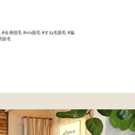
全身脱毛 #vio脱毛 #すね毛脱毛 #脇
男脱毛