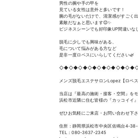
男性の腕や手の甲を
見ている女性は意外と多いです！
腕の毛がないだけで、清潔感がすごく
素敵だなぁと思います😌✨
ビジネスシーンでも好印象UP間違いな
脱毛に少しでも興味がある、
毛について悩みがある方など
是非一度ロペスにいらしてください🌿
◇◆◇◆◇◆◇◆◇◆◇◆◇◆◇◆
メンズ脱毛エステサロンLopez【ロペ
当店は『最高の施術・接客・空間』を
浜松市近隣に住む皆様の『カッコイイ
ぜひお気軽にご来店・お問い合わせ下
住所：静岡県浜松市中央区佐鳴台4-38-
TEL：080-3637-2345