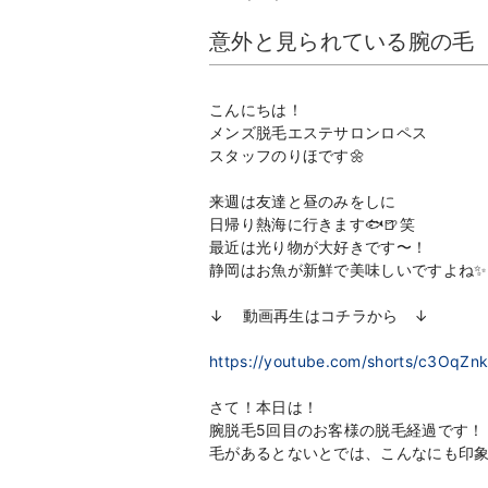
意外と見られている腕の毛
こんにちは！
メンズ脱毛エステサロンロペス
スタッフのりほです🌼
来週は友達と昼のみをしに
日帰り熱海に行きます🐟🍺笑
最近は光り物が大好きです〜！
静岡はお魚が新鮮で美味しいですよね✨
↓ 動画再生はコチラから ↓
https://youtube.com/shorts/c3Oq
さて！本日は！
腕脱毛5回目のお客様の脱毛経過です！
毛があるとないとでは、こんなにも印象