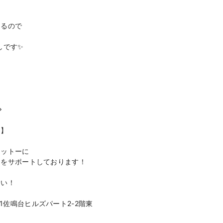
出るので
しです✨
◇
ス】
モットーに
』をサポートしております！
さい！
1佐鳴台ヒルズパート2-2階東