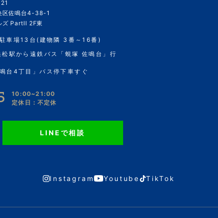
21
区佐鳴台4-38-1
 PartII 2F東
駐車場13台(建物隣 3番～16番)
浜松駅から遠鉄バス「蜆塚 佐鳴台」行
鳴台4丁目」バス停下車すぐ
5
10:00~21:00
定休日：不定休
LINEで相談
Instagram
Youtube
TikTok