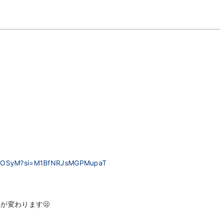
ZnkOSyM?si=M1BfNRJsMGPMupaT
が変わります🫢