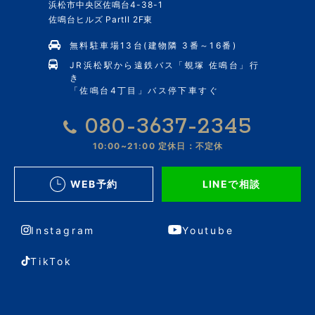
浜松市中央区佐鳴台4-38-1
佐鳴台ヒルズ PartII 2F東
無料駐車場13台(建物隣 3番～16番)
JR浜松駅から遠鉄バス「蜆塚 佐鳴台」行
き
「佐鳴台4丁目」バス停下車すぐ
080-3637-2345
10:00~21:00
定休日：不定休
WEB予約
LINEで相談
Instagram
Youtube
TikTok