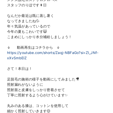
スタッフのりほです👩🏻
なんだか最近は既に蒸し暑く
なってきましたね💦
年々気温があっているので
今年の夏もこわいです🙀
こまめにしっかり水分補給しましょう！
↓ 動画再生はコチラから ↓
https://youtube.com/shorts/Zaqj-NBFaGo?si=ZI_JNf-
xXvSmbEIZ
さて！本日は！
足脱毛の施術の様子を動画にしてみました🎥
照射漏れがないように
照射面と皮膚をしっかり密着させて
丁寧に照射するよう心がけています✨
丸みのある膝は、コットンを使用して
細かく照射していきます😌