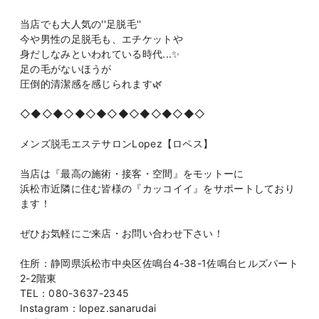
当店でも大人気の''足脱毛''
今や男性の足脱毛も、エチケットや
身だしなみといわれている時代...✨
足の毛がないほうが
圧倒的清潔感を感じられます🌿
◇◆◇◆◇◆◇◆◇◆◇◆◇◆◇◆◇
メンズ脱毛エステサロンLopez【ロペス】
当店は『最高の施術・接客・空間』をモットーに
浜松市近隣に住む皆様の『カッコイイ』をサポートしており
ます！
ぜひお気軽にご来店・お問い合わせ下さい！
住所：静岡県浜松市中央区佐鳴台4-38-1佐鳴台ヒルズパート
2-2階東
TEL：080-3637-2345
Instagram：lopez.sanarudai