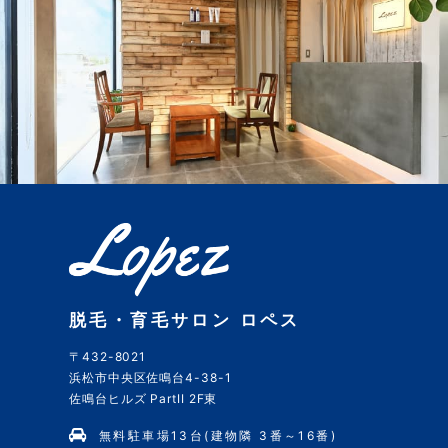
脱毛・育毛サロン ロペス
〒432-8021
浜松市中央区佐鳴台4-38-1
佐鳴台ヒルズ PartII 2F東
無料駐車場13台(建物隣 3番～16番)