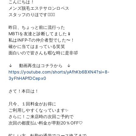
こんにちは！
メンズ脱毛エステサロンロペス
スタッフのりほです👩🏻‍⚕️
昨日、ちょっと前に流行った
MBTIを友達と診断してました📱
私はINFP-Tの仲介者型でした〜！
確かに当てはまっている笑笑
面白いので皆さんも暇な時に是非🤣
↓ 動画再生はコチラから ↓
https://youtube.com/shorts/yAfhKb6BXN4?si=8-
3yFhHAPfDCepx0
さて！本日は！
只今、１回料金がお得に
ご利用しやすくなっています✨
さらに！ご来店時の次回ご予約で
次回の都度払い料金が早割20％OFF🤍
忙しい方、転勤や通学でコース終了まで