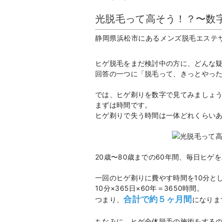
光脱毛って高そう！？〜数
静岡県浜松市にあるメンズ脱毛エステサ
ヒゲ脱毛をまだ検討中の方に、どんな
回答の一つに「脱毛って、きっとやっ
では、ヒゲ剃りを数字で見てみましょ
まずは時間です。
ヒゲ剃りで失う時間は一体どれくらい
20歳〜80歳までの60年間、毎日ヒ
一回のヒゲ剃りに費やす時間を10分と
10分×365日×60年＝3650時間。
合計で約５ヶ月間
つまり、
になりま
ちなみに、ヒゲ全体脱毛の施術をするのに