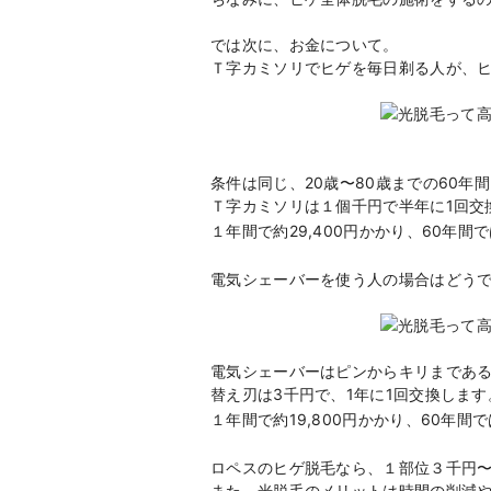
では次に、お金について。
Ｔ字カミソリでヒゲを毎日剃る人が、
条件は同じ、20歳〜80歳までの60年
Ｔ字カミソリは１個千円で半年に1回交
１年間で約29,400円かかり、60年間
電気シェーバーを使う人の場合はどう
電気シェーバーはピンからキリまである
替え刃は3千円で、1年に1回交換します
１年間で約19,800円かかり、60年間で
ロペスのヒゲ脱毛なら、１部位３千円
また、光脱毛のメリットは時間の削減