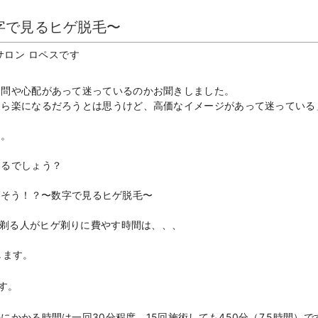
字で見るヒゲ脱毛〜
ロン ロペスです
疑問や心配があって迷っているのかお聞きしました。
たら楽になるだろうとは思うけど、高価なイメージがあって迷っている
う。
あるでしょう？
ゲを剃る人がヒゲ剃りに費やす時間は、、、
します。
す。
かかる時間は一回30分程度。15回施術しても450分（7.5時間）で