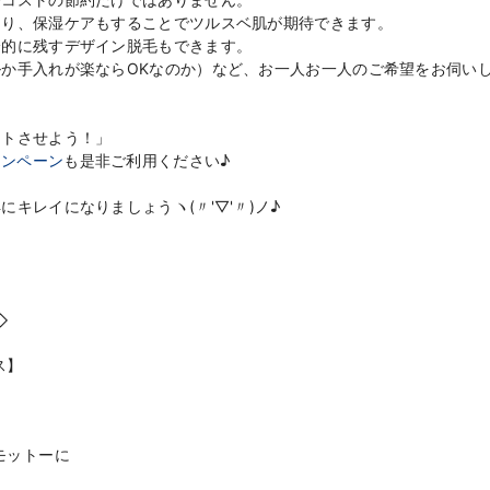
なり、保湿ケアもすることでツルスベ肌が期待できます。
分的に残すデザイン脱毛もできます。
か手入れが楽ならOKなのか）など、お一人お一人のご希望をお伺い
ートさせよう！」
ャンペーン
も是非ご利用ください♪
キレイになりましょうヽ(〃'▽'〃)ノ♪
◇
ス】
モットーに