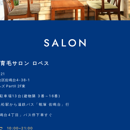
SALON
育毛サロン ロペス
21
区佐鳴台4-38-1
 PartII 2F東
駐車場13台(建物隣 3番～16番)
浜松駅から遠鉄バス「蜆塚 佐鳴台」行
鳴台4丁目」バス停下車すぐ
10:00~21:00