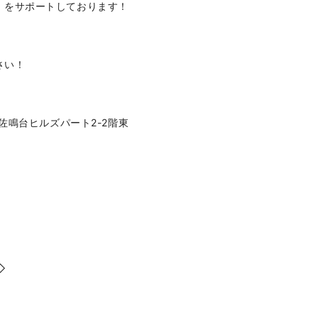
』をサポートしております！
さい！
佐鳴台ヒルズパート
2-2
階東
◇