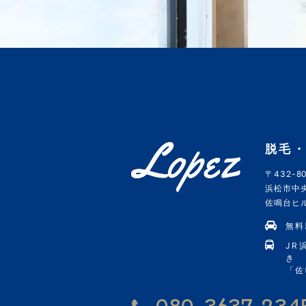
脱毛・
〒432-80
浜松市中央
佐鳴台ヒルズ
無料
JR
き
「佐