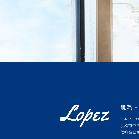
脱毛・
〒432-80
浜松市中央
佐鳴台ヒルズ