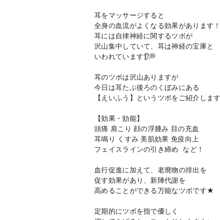
耳をマッサージすると
全身の血流がよくなる効果があります
耳には自律神経に関するツボが
沢山集中していて、耳は神経の宝庫と
いわれています👂💭
耳のツボは沢山ありますが
今日は耳たぶ後ろのくぼみにある
【えいふう】というツボをご紹介します
【効果・効能】
頭痛 肩こり 顔の浮腫み 目の充血
耳鳴り くすみ 美肌効果 免疫向上
フェイスラインの引き締め など！
血行促進に加えて、老廃物の排出を
促す効果があり、新陣代謝を
高めることができる万能なツボです★
定期的にツボを指で優しく