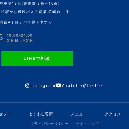
駐車場13台(建物隣 3番～16番)
浜松駅から遠鉄バス「蜆塚 佐鳴台」行
鳴台4丁目」バス停下車すぐ
5
10:00~21:00
定休日：不定休
LINEで相談
Instagram
Youtube
TikTok
ンセプト
よくある質問
メニュー
アクセス
プライバシーポリシー
サイトマップ