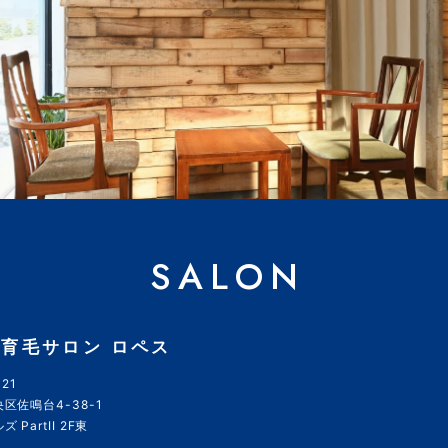
SALON
育毛サロン ロペス
21
区佐鳴台4-38-1
 PartII 2F東