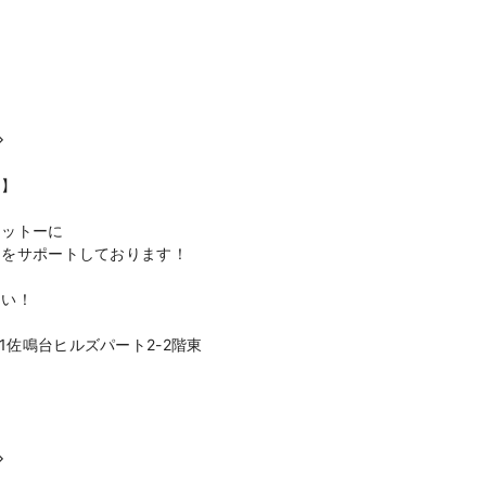
◇
ス】
モットーに
』をサポートしております！
さい！
1佐鳴台ヒルズパート2-2階東
◇