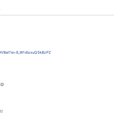
♪
W9VBaI?si=9_W1dluxuQ5kBzPZ
！
😌
に
♀️