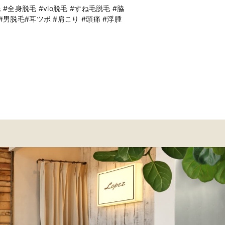
全身脱毛 #vio脱毛 #すね毛脱毛 #脇
男脱毛#耳ツボ #肩こり #頭痛 #浮腫