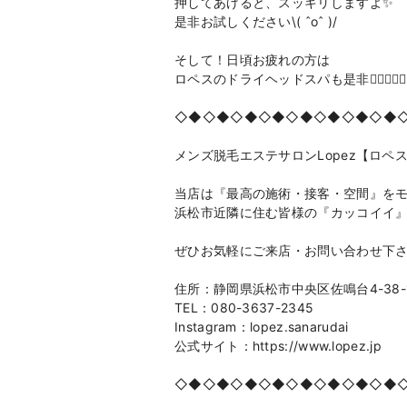
押してあげると、スッキリしますよ✨
是非お試しください\( ˆoˆ )/
そして！日頃お疲れの方は
ロペスのドライヘッドスパも是非💆‍♂️💆🏻‍♀️
◇◆◇◆◇◆◇◆◇◆◇◆◇◆◇◆
メンズ脱毛エステサロンLopez【ロペ
当店は『最高の施術・接客・空間』を
浜松市近隣に住む皆様の『カッコイイ
ぜひお気軽にご来店・お問い合わせ下
住所：静岡県浜松市中央区佐鳴台4-38-
TEL：080-3637-2345
Instagram：lopez.sanarudai
公式サイト：https://www.lopez.jp
◇◆◇◆◇◆◇◆◇◆◇◆◇◆◇◆