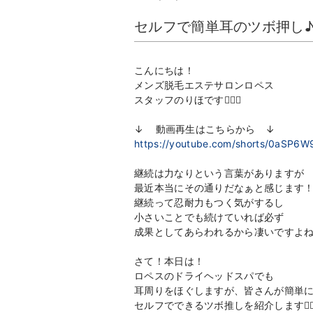
セルフで簡単耳のツボ押し
こんにちは！
メンズ脱毛エステサロンロペス
スタッフのりほです👩🏻‍⚕️
↓ 動画再生はこちらから ↓
https://youtube.com/shorts/0aSP6
継続は力なりという言葉がありますが
最近本当にその通りだなぁと感じます
継続って忍耐力もつく気がするし
小さいことでも続けていれば必ず
成果としてあらわれるから凄いですよね
さて！本日は！
ロペスのドライヘッドスパでも
耳周りをほぐしますが、皆さんが簡単
セルフでできるツボ推しを紹介します💆🏻‍