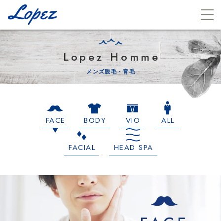
Lopez Homme
メンズ脱毛・育毛
FACE
BODY
VIO
ALL
FACIAL
HEAD SPA