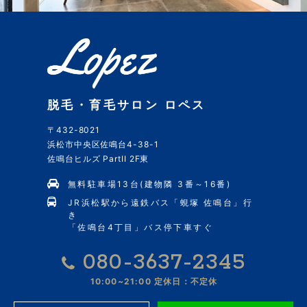
脱毛・育毛サロン ロペス
〒432-8021
浜松市中央区佐鳴台4-38-1
佐鳴台ヒルズ PartII 2F東
無料駐車場13台(建物隣 3番～16番)
JR浜松駅から遠鉄バス「蜆塚 佐鳴台」行
き
「佐鳴台4丁目」バス停下車すぐ
080-3637-2345
10:00~21:00
定休日：不定休