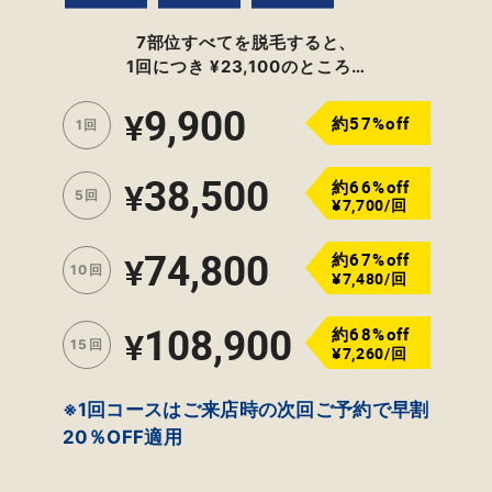
7部位すべてを脱毛すると、
1回につき ¥23,100のところ…
9,900
¥
約57%off
1回
38,500
約66%off
¥
5回
¥7,700/回
74,800
約67%off
¥
10回
¥7,480/回
108,900
約68%off
¥
15回
¥7,260/回
※1回コースはご来店時の次回ご予約で早割
20％OFF適用