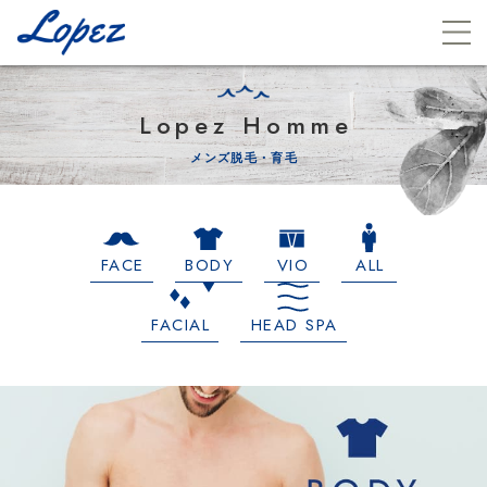
Lopez Homme
メンズ脱毛・育毛
FACE
BODY
VIO
ALL
FACIAL
HEAD SPA