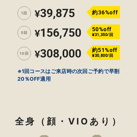
39,875
¥
約36%off
1回
156,750
50%off
¥
5回
¥31,350/回
308,000
約51%off
¥
10回
¥30,800/回
※1回コースはご来店時の次回ご予約で早割
20％OFF適用
全身（顔・VIOあり）