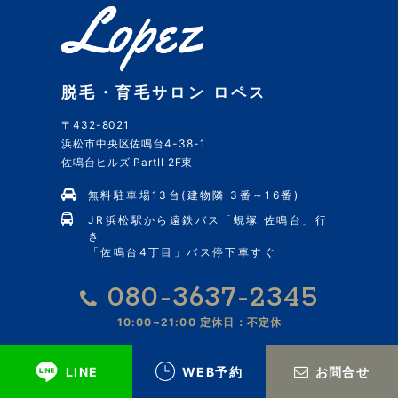
脱毛・育毛サロン ロペス
〒432-8021
浜松市中央区佐鳴台4-38-1
佐鳴台ヒルズ PartII 2F東
無料駐車場13台(建物隣 3番～16番)
JR浜松駅から遠鉄バス「蜆塚 佐鳴台」行
き
「佐鳴台4丁目」バス停下車すぐ
080-3637-2345
10:00~21:00
定休日：不定休
WEB予約
LINEで相談
LINE
WEB予約
お問合せ