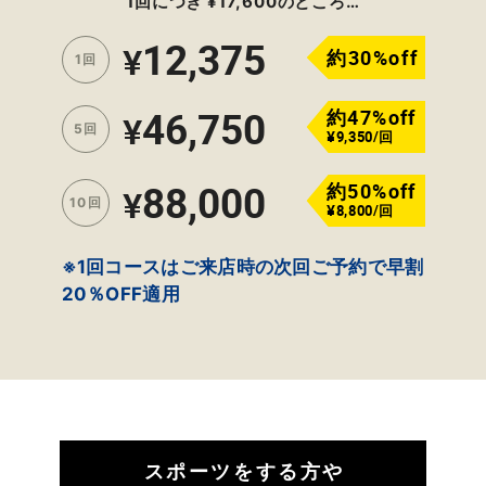
1回につき ¥17,600のところ…
12,375
¥
約30%off
1回
46,750
約47%off
¥
5回
¥9,350/回
88,000
約50%off
¥
10回
¥8,800/回
※1回コースはご来店時の次回ご予約で早割
20％OFF適用
スポーツをする方や