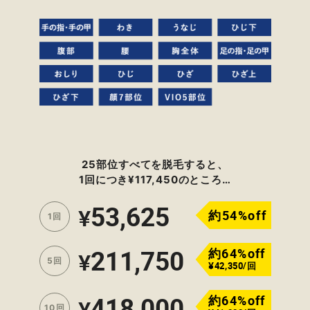
25部位すべてを脱毛すると、
1回につき¥117,450のところ…
53,625
¥
約54%off
1回
211,750
約64%off
¥
5回
¥42,350/回
418,000
約64%off
¥
10回