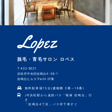
脱毛・育毛サロン ロペス
〒432-8021
浜松市中央区佐鳴台4-38-1
佐鳴台ヒルズ PartII 2F東
無料駐車場13台(建物隣 3番～16番)
JR浜松駅から遠鉄バス「蜆塚 佐鳴台」行
き
「佐鳴台4丁目」バス停下車すぐ