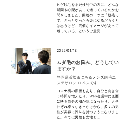
ヒゲ脱毛をまだ検討中の方に、どんな
疑問や心配があって迷っているのかお
聞きしました。回答の一つに「脱毛っ
て、きっとやったら楽になるだろうと
は思うけど、高価なイメージがあって
迷っている」というご意見...
2022/01/13
ムダ毛のお悩み、どうしてい
ますか？
静岡県浜松市にあるメンズ脱毛エ
ステサロン ロペスです
コロナ禍の影響もあり、自分と向き合
う時間が増えたり、Web会議中に画面
に映る自分の肌が気になったり、人そ
れぞれ様々なきっかけから、多くの男
性が美容に興味を持つようになりまし
た。今では男性も女性と...