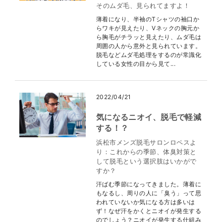
そのムダ毛、見られてますよ！
薄着になり、半袖のTシャツの袖口か
らワキが見えたり、Vネックの胸元か
ら胸毛がチラッと見えたり、ムダ毛は
周囲の人から意外と見られています。
脱毛などムダ毛処理をするのが常識化
している女性の目から見て...
2022/04/21
気になるニオイ、脱毛で軽減
する！？
浜松市メンズ脱毛サロンロペスよ
り：これからの季節、体臭対策と
して脱毛という選択肢はいかがで
すか？
汗ばむ季節になってきました。薄着に
もなるし、周りの人に「臭う」って思
われていないか気になる方は多いは
ず！なぜ汗をかくとニオイが発生する
のでしょう？ニオイが発生する仕組み