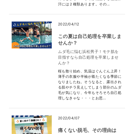
汗には２種類あります。その...
2022/04/12
この夏は自己処理を卒業しま
せんか？
ムダ毛に悩む浜松男子！モテ肌を
目指すなら自己処理を卒業しませ
んか？
桜も散り始め、気温はぐんぐん上昇！
薄手の衣服や半袖が着たくなる季節に
なりましたね。そうなると、露出され
る肌やチラ見えしてしまう部分のムダ
毛が気になり、今年もそろそろ自己処
理しなきゃな・・・とお思...
2022/04/07
痛くない脱毛、その理由は