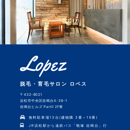
脱毛・育毛サロン ロペス
〒432-8021
浜松市中央区佐鳴台4-38-1
佐鳴台ヒルズ PartII 2F東
無料駐車場13台(建物隣 3番～16番)
JR浜松駅から遠鉄バス「蜆塚 佐鳴台」行