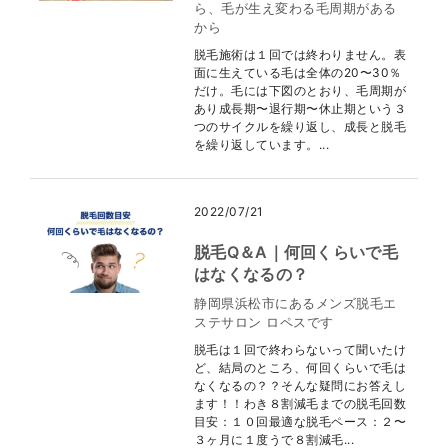
ら、毛が生え変わる毛周期がある
から
脱毛施術は１回では終わりません。表
面に生えている毛は全体の20〜30％
だけ。毛には下図のとおり、毛周期が
あり成長期〜退行期〜休止期という３
つのサイクルを繰り返し、成長と脱毛
を繰り返しています。...
2022/07/21
脱毛Q＆A｜何回くらいで毛
はなくなるの？
静岡県浜松市にあるメンズ脱毛エ
ステサロン ロペスです
脱毛は１回で終わらないって聞いたけ
ど、結局のところ、何回くらいで毛は
なくなるの？？そんな疑問にお答えし
ます！！わき８割減毛までの脱毛回数
目安：１０回最適な脱毛ペース：２〜
３ヶ月に１度うで８割減毛...