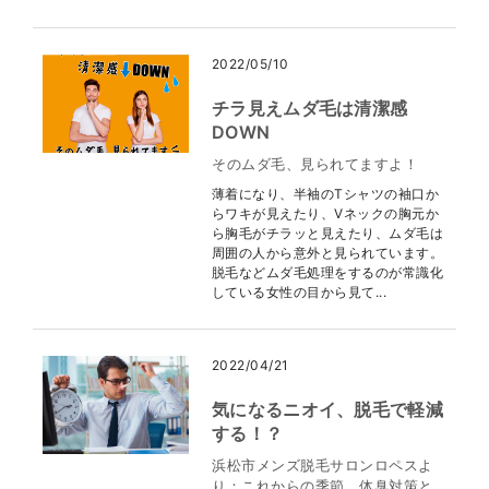
2022/05/10
チラ見えムダ毛は清潔感
DOWN
そのムダ毛、見られてますよ！
薄着になり、半袖のTシャツの袖口か
らワキが見えたり、Vネックの胸元か
ら胸毛がチラッと見えたり、ムダ毛は
周囲の人から意外と見られています。
脱毛などムダ毛処理をするのが常識化
している女性の目から見て...
2022/04/21
気になるニオイ、脱毛で軽減
する！？
浜松市メンズ脱毛サロンロペスよ
り：これからの季節、体臭対策と