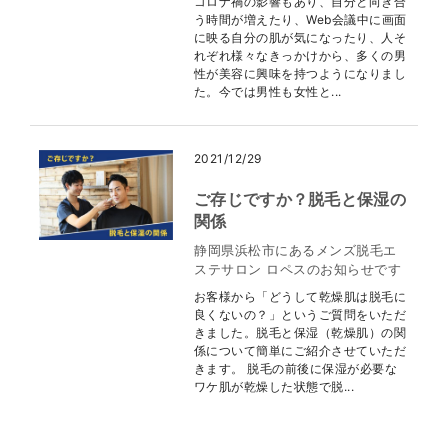
コロナ禍の影響もあり、自分と向き合
う時間が増えたり、Web会議中に画面
に映る自分の肌が気になったり、人そ
れぞれ様々なきっかけから、多くの男
性が美容に興味を持つようになりまし
た。今では男性も女性と...
2021/12/29
ご存じですか？脱毛と保湿の
関係
静岡県浜松市にあるメンズ脱毛エ
ステサロン ロペスのお知らせです
お客様から「どうして乾燥肌は脱毛に
良くないの？」というご質問をいただ
きました。脱毛と保湿（乾燥肌）の関
係について簡単にご紹介させていただ
きます。 脱毛の前後に保湿が必要な
ワケ肌が乾燥した状態で脱...