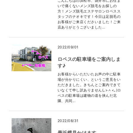
こんにちは🫠浜松市、袋井市にお住ま
いで痛くないメンズ脱毛をお探しの
方！メンズ脱毛エステサロンロペスス
タッフのナオキです！今日は足脱毛の
お客様がご来店くださいました！ご来
店ありがとうございました...
2022/09/01
ロペスの駐車場をご案内しま
す♪
お客様からいただいたお声の中に駐車
場が分かりにくい、というご意見をい
ただきました。きちんとご案内できて
いなくて申し訳ありません(｡>ㅅ<｡)ロ
ペスの駐車場は建物の道を挟んだ北
隣、共同...
2022/08/31
最近蝶見かけます。