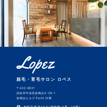
脱毛・育毛サロン ロペス
〒432-8021
浜松市中央区佐鳴台4-38-1
佐鳴台ヒルズ PartII 2F東
無料駐車場13台(建物隣 3番～16番)