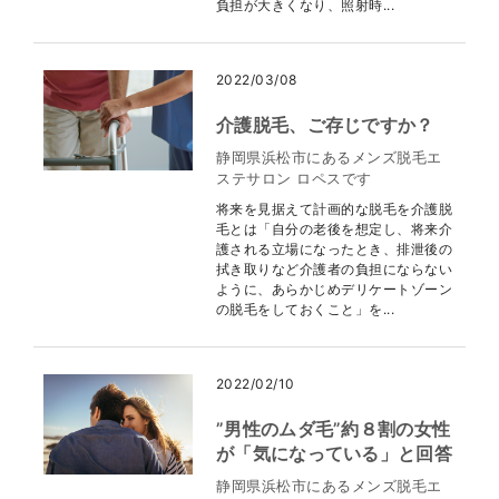
負担が大きくなり、照射時...
2022/03/08
介護脱毛、ご存じですか？
静岡県浜松市にあるメンズ脱毛エ
ステサロン ロペスです
将来を見据えて計画的な脱毛を介護脱
毛とは「自分の老後を想定し、将来介
護される立場になったとき、排泄後の
拭き取りなど介護者の負担にならない
ように、あらかじめデリケートゾーン
の脱毛をしておくこと」を...
2022/02/10
”男性のムダ毛”約８割の女性
が「気になっている」と回答
静岡県浜松市にあるメンズ脱毛エ