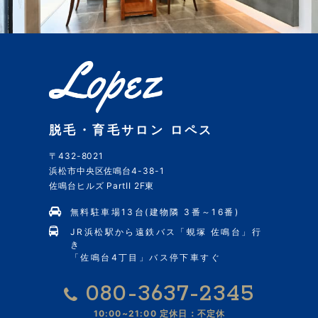
脱毛・育毛サロン ロペス
〒432-8021
浜松市中央区佐鳴台4-38-1
佐鳴台ヒルズ PartII 2F東
無料駐車場13台(建物隣 3番～16番)
JR浜松駅から遠鉄バス「蜆塚 佐鳴台」行
き
「佐鳴台4丁目」バス停下車すぐ
080-3637-2345
10:00~21:00
定休日：不定休