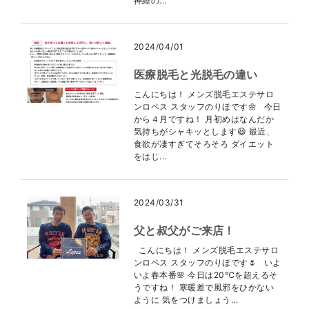
神経の...
2024/04/01
医療脱毛と光脱毛の違い
こんにちは！ メンズ脱毛エステサロ
ンロペス スタッフのりほです🌼 今日
から４月ですね！ 月初めはなんだか
気持ちがシャキッとします😆 最近、
食欲が凄すぎてそろそろ ダイエット
をはじ...
2024/03/31
父と叔父がご来店！
こんにちは！ メンズ脱毛エステサロ
ンロペス スタッフのりほです🌷 いよ
いよ春本番🌸 今日は20℃を超えるそ
うですね！ 寒暖差で風邪をひかない
ように 気をつけましょう...