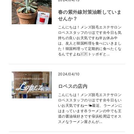
春の紫外線対策油断していま
せんか？
こんにちは！メンズ脱毛エステサロン
ロペススタッフのりほです🌼今日も気
持ちの良いお天気ですね🌸お休み中
は、友人と韓国料理を食べにいきまし
た！韓国料理って定期的に食べたくな
るんですよね🇰🇷トッポギと...
2024/04/10
ロペスの店内
こんにちは！メンズ脱毛エステサロン
ロペススタッフのりほです🌼今日もい
いお天気ですねー🌤最近、ラーメンに
はまっています🍜ラーメンの中でも王
道の醤油味好きです🤤浜松周辺でオス
スメなラーメン屋さんが...