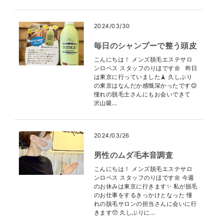
2024/03/30
毎日のシャンプーで整う頭皮
こんにちは！ メンズ脱毛エステサロ
ンロペス スタッフのりほです🌼 昨日
は東京に行っていました🗼 久しぶり
の東京はなんだか感慨深かったです😌
憧れの脱毛士さんにもお会いできて
沢山吸...
2024/03/26
男性のムダ毛本音調査
こんにちは！ メンズ脱毛エステサロ
ンロペス スタッフのりほです🌼 今週
のお休みは東京に行きます✨ 私が脱毛
のお仕事をするきっかけとなった 憧
れの脱毛サロンの担当さんに会いに行
きます🥺 久しぶりに...