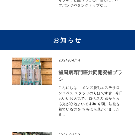
フパンツやタンクトップな...
お知らせ
2024/04/14
歯周病専門医共同開発歯ブラ
シ
こんにちは！ メンズ脱毛エステサロ
ンロペス スタッフのりほです🌼 今日
もいいお天気で、ロペスの 窓から入
る光が心地よいです🌥️ 今朝、法被を
着ている方を ちらほら見かけました
🏮 ...
2024/04/13