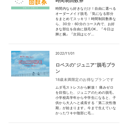
時間制回数券
時間内なら好きなだけ！自由に選べる
オーダーメイド脱毛 「気になる部分
をまとめてスッキリ！時間制回数券な
ら、30分・60分のコース内で、お好
きな部位を自由に脱毛OK。『今日は
脚と腕』『次回はヒゲ...
2022/11/01
ロペスの”ジュニア”脱毛プラ
ン
18歳未満限定のお得なプランです
ムダ毛ストレスから解放！ 痛みゼロ
を目指した、ジュニアのための脱毛。
小学校高学年から中学生になると、子
供から大人へと成長する「第二次性徴
期」が始まります。今まで生えていな
かったワキや陰部に毛...