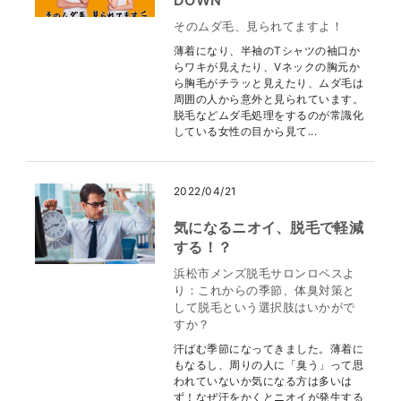
DOWN
そのムダ毛、見られてますよ！
薄着になり、半袖のTシャツの袖口か
らワキが見えたり、Vネックの胸元か
ら胸毛がチラッと見えたり、ムダ毛は
周囲の人から意外と見られています。
脱毛などムダ毛処理をするのが常識化
している女性の目から見て...
2022/04/21
気になるニオイ、脱毛で軽減
する！？
浜松市メンズ脱毛サロンロペスよ
り：これからの季節、体臭対策と
して脱毛という選択肢はいかがで
すか？
汗ばむ季節になってきました。薄着に
もなるし、周りの人に「臭う」って思
われていないか気になる方は多いは
ず！なぜ汗をかくとニオイが発生する