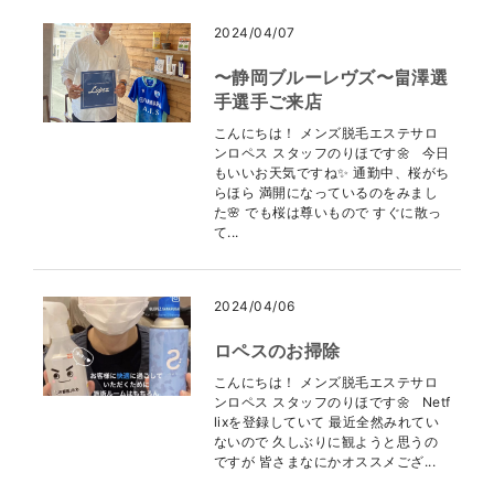
2024/04/07
〜静岡ブルーレヴズ〜畠澤選
手選手ご来店
こんにちは！ メンズ脱毛エステサロ
ンロペス スタッフのりほです🌼 今日
もいいお天気ですね✨ 通勤中、桜がち
らほら 満開になっているのをみまし
た🌸 でも桜は尊いもので すぐに散っ
て...
2024/04/06
ロペスのお掃除
こんにちは！ メンズ脱毛エステサロ
ンロペス スタッフのりほです🌼 Netf
lixを登録していて 最近全然みれてい
ないので 久しぶりに観ようと思うの
ですが 皆さまなにかオススメござ...