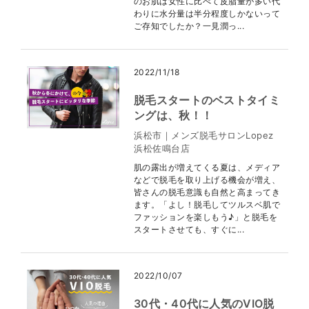
のお肌は女性に比べて皮脂量が多い代
わりに水分量は半分程度しかないって
ご存知でしたか？一見潤っ...
2022/11/18
脱毛スタートのベストタイミ
ングは、秋！！
浜松市｜メンズ脱毛サロンLopez
浜松佐鳴台店
肌の露出が増えてくる夏は、メディア
などで脱毛を取り上げる機会が増え、
皆さんの脱毛意識も自然と高まってき
ます。「よし！脱毛してツルスベ肌で
ファッションを楽しもう♪」と脱毛を
スタートさせても、すぐに...
2022/10/07
30代・40代に人気のVIO脱