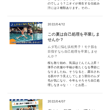
のでしょう？ニオイが発生する仕組み
汗には２種類あります。その...
2022/04/12
この夏は自己処理を卒業しま
せんか？
ムダ毛に悩む浜松男子！モテ肌を
目指すなら自己処理を卒業しませ
んか？
桜も散り始め、気温はぐんぐん上昇！
薄手の衣服や半袖が着たくなる季節に
なりましたね。そうなると、露出され
る肌やチラ見えしてしまう部分のムダ
毛が気になり、今年もそろそろ自己処
理しなきゃな・・・とお思...
2022/04/07