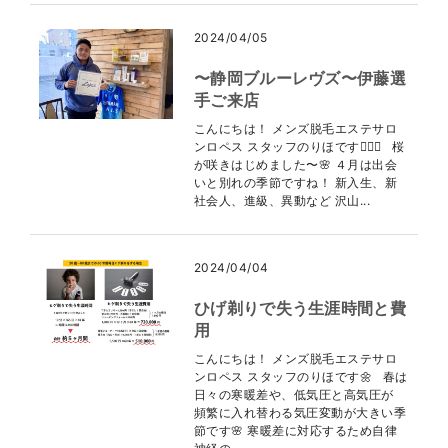
2024/04/05
〜静岡ブルーレヴズ〜伊藤選
手ご来店
こんにちは！ メンズ脱毛エステサロ
ンロペス スタッフのりほです👩🏻‍⚕️ 桜
が咲きはじめました〜🌸 ４月は出会
いと別れの季節ですね！ 新入生、新
社会人、進級、異動など 沢山...
2024/04/04
ひげ剃りで失う生涯時間と費
用
こんにちは！ メンズ脱毛エステサロ
ンロペス スタッフのりほです🌼 春は
日々の寒暖差や、低気圧と高気圧が
頻繁に入れ替わる気圧変動が大きい季
節です🌸 寒暖差に対応するため自律