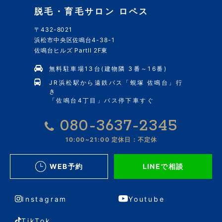
脱毛・育毛サロン ロペス
〒432-8021
浜松市中央区佐鳴台4-38-1
佐鳴台ヒルズ PartII 2F東
無料駐車場13台(建物隣 3番～16番)
JR浜松駅から遠鉄バス「蜆塚 佐鳴台」行
き
「佐鳴台4丁目」バス停下車すぐ
080-3637-2345
10:00~21:00
定休日：不定休
WEB予約
LINEで相談
Instagram
Youtube
TikTok