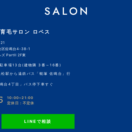
SALON
育毛サロン ロペス
21
区佐鳴台4-38-1
 PartII 2F東
駐車場13台(建物隣 3番～16番)
浜松駅から遠鉄バス「蜆塚 佐鳴台」行
鳴台4丁目」バス停下車すぐ
5
10:00~21:00
定休日：不定休
LINEで相談