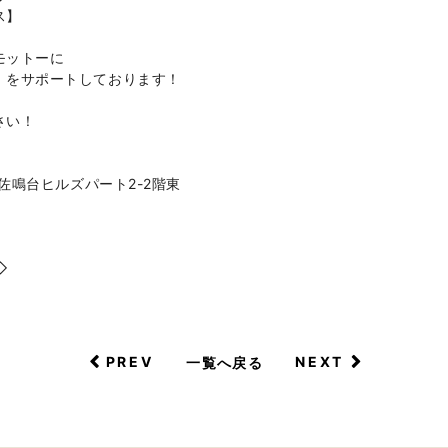
ス】
モットーに
』をサポートしております！
さい！
1佐鳴台ヒルズパート2-2階東
◇
PREV
NEXT
一覧へ戻る