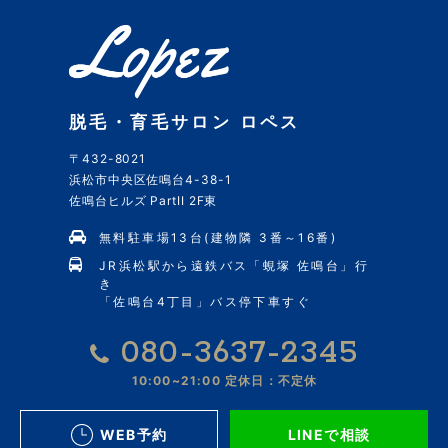
脱毛・育毛サロン ロペス
〒432-8021
浜松市中央区佐鳴台4-38-1
佐鳴台ヒルズ PartII 2F東
無料駐車場13台(建物隣 3番～16番)
JR浜松駅から遠鉄バス「蜆塚 佐鳴台」行
き
「佐鳴台4丁目」バス停下車すぐ
080-3637-2345
10:00~21:00
定休日：不定休
WEB予約
LINEで相談