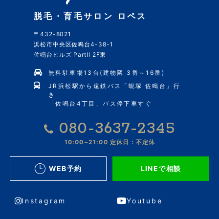
脱毛・育毛サロン ロペス
〒432-8021
浜松市中央区佐鳴台4-38-1
佐鳴台ヒルズ PartII 2F東
無料駐車場13台(建物隣 3番～16番)
JR浜松駅から遠鉄バス「蜆塚 佐鳴台」行
き
「佐鳴台4丁目」バス停下車すぐ
080-3637-2345
10:00~21:00
定休日：不定休
WEB予約
LINEで相談
Instagram
Youtube