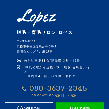
脱毛・育毛サロン ロペス
〒432-8021
浜松市中央区佐鳴台4-38-1
佐鳴台ヒルズ PartII 2F東
無料駐車場13台(建物隣 3番～16番)
JR浜松駅から遠鉄バス「蜆塚 佐鳴台」行
き
「佐鳴台4丁目」バス停下車すぐ
080-3637-2345
10:00~21:00
定休日：不定休
WEB予約
LINEで相談