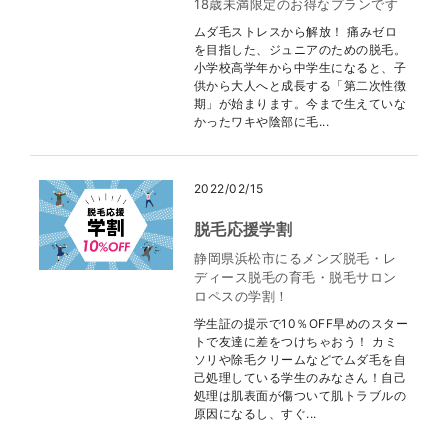
18歳未満限定のお得なプランです
ムダ毛ストレスから解放！ 痛みゼロ
を目指した、ジュニアのための脱毛。
小学校高学年から中学生になると、子
供から大人へと成長する「第二次性徴
期」が始まります。今まで生えていな
かったワキや陰部に毛...
2022/02/15
脱毛応援学割
静岡県浜松市にるメンズ脱毛・レ
ディース脱毛の育毛・脱毛サロン
ロペスの学割！
学生証の提示で10％OFF早めのスター
トで友達に差をつけちゃおう！ カミ
ソリや除毛クリームなどでムダ毛を自
己処理している学生のみなさん！自己
処理は肌表面が傷ついて肌トラブルの
原因になるし、すぐ...