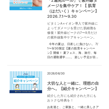
「2週間ルール」で紫外線ダ
メージを集中ケア！【 肌育
（はだいく）キャンペーン】
2026.7.1〜9.30
ビタミンA×イオン導入で紫外線に
よってダメージを受けた肌細胞を
修復！紫外線ピークの7〜9月だけ
の紫外線集中ケアキャンペーン。
今年の夏は、日差しに負けない。 7/
1〜9/30限定【夏の肌育キャンペー
ン】開催！ 夏フェス、海、旅行、毎
日の通勤通学……。 楽しい予定が目...
2026/06/30
大切な人と一緒に、理想の自
分へ。【紹介キャンペーン】
紹介した方にも紹介された方にも
おトクな特典を！
お友達と、ご家族と、一緒に美しさア