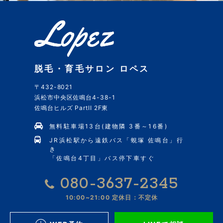
脱毛・育毛サロン ロペス
〒432-8021
浜松市中央区佐鳴台4-38-1
佐鳴台ヒルズ PartII 2F東
無料駐車場13台(建物隣 3番～16番)
JR浜松駅から遠鉄バス「蜆塚 佐鳴台」行
き
「佐鳴台4丁目」バス停下車すぐ
080-3637-2345
10:00~21:00
定休日：不定休