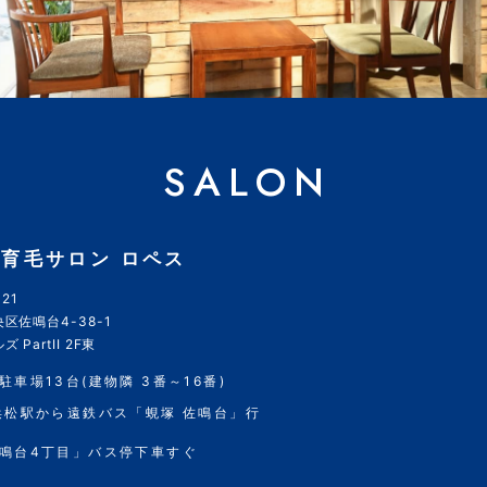
SALON
育毛サロン ロペス
21
区佐鳴台4-38-1
 PartII 2F東
駐車場13台(建物隣 3番～16番)
浜松駅から遠鉄バス「蜆塚 佐鳴台」行
鳴台4丁目」バス停下車すぐ