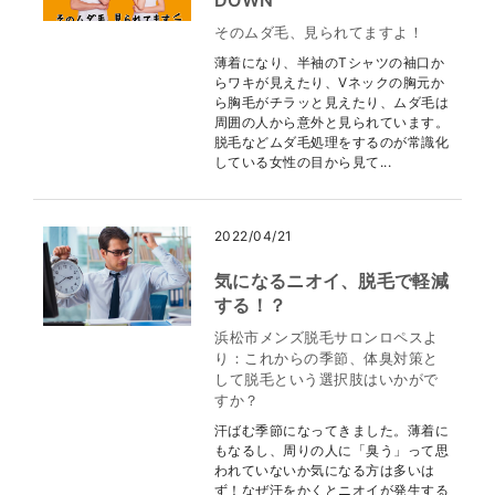
DOWN
そのムダ毛、見られてますよ！
薄着になり、半袖のTシャツの袖口か
らワキが見えたり、Vネックの胸元か
ら胸毛がチラッと見えたり、ムダ毛は
周囲の人から意外と見られています。
脱毛などムダ毛処理をするのが常識化
している女性の目から見て...
2022/04/21
気になるニオイ、脱毛で軽減
する！？
浜松市メンズ脱毛サロンロペスよ
り：これからの季節、体臭対策と
して脱毛という選択肢はいかがで
すか？
汗ばむ季節になってきました。薄着に
もなるし、周りの人に「臭う」って思
われていないか気になる方は多いは
ず！なぜ汗をかくとニオイが発生する