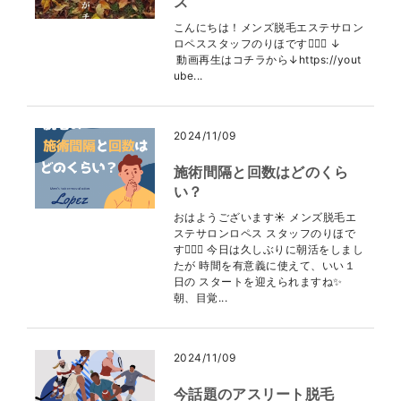
ス
こんにちは！メンズ脱毛エステサロン
ロペススタッフのりほです👩🏻‍⚕️ ↓
動画再生はコチラから↓https://yout
ube...
2024/11/09
施術間隔と回数はどのくら
い？
おはようございます☀ メンズ脱毛エ
ステサロンロペス スタッフのりほで
す👩🏻‍⚕️ 今日は久しぶりに朝活をしまし
たが 時間を有意義に使えて、いい１
日の スタートを迎えられますね✨
朝、目覚...
2024/11/09
今話題のアスリート脱毛