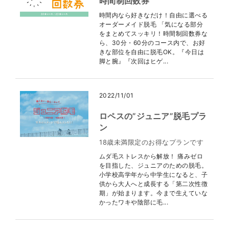
時間制回数券
時間内なら好きなだけ！自由に選べる
オーダーメイド脱毛 「気になる部分
をまとめてスッキリ！時間制回数券な
ら、30分・60分のコース内で、お好
きな部位を自由に脱毛OK。『今日は
脚と腕』『次回はヒゲ...
2022/11/01
ロペスの”ジュニア”脱毛プラ
ン
18歳未満限定のお得なプランです
ムダ毛ストレスから解放！ 痛みゼロ
を目指した、ジュニアのための脱毛。
小学校高学年から中学生になると、子
供から大人へと成長する「第二次性徴
期」が始まります。今まで生えていな
かったワキや陰部に毛...