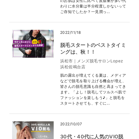
のお肌は女性に比べて皮脂量が多い代
わりに水分量は半分程度しかないって
ご存知でしたか？一見潤っ...
2022/11/18
脱毛スタートのベストタイミ
ングは、秋！！
浜松市｜メンズ脱毛サロンLopez
浜松佐鳴台店
肌の露出が増えてくる夏は、メディア
などで脱毛を取り上げる機会が増え、
皆さんの脱毛意識も自然と高まってき
ます。「よし！脱毛してツルスベ肌で
ファッションを楽しもう♪」と脱毛を
スタートさせても、すぐに...
2022/10/07
30代・40代に人気のVIO脱