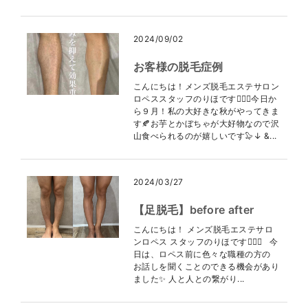
2024/09/02
お客様の脱毛症例
こんにちは！メンズ脱毛エステサロン
ロペススタッフのりほです👩🏻‍⚕️今日か
ら９月！私の大好きな秋がやってきま
す🍂お芋とかぼちゃが大好物なので沢
山食べられるのが嬉しいです🦭↓ &...
2024/03/27
【足脱毛】before after
こんにちは！ メンズ脱毛エステサロ
ンロペス スタッフのりほです👩🏻‍⚕️ 今
日は、ロペス前に色々な職種の方の
お話しを聞くことのできる機会があり
ました✨ 人と人との繋がり...