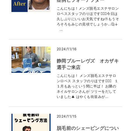
症例ビフォーアフター
こんにちは！メンズ脱毛エステサロン
ロペススタッフのりほです👩🏻‍⚕️今日は
久しぶりにいいお天気ですね⛅️もうそ
ろそろもみじの見頃でしょうか...🤔↓
...
2024/11/16
静岡ブルーレヴズ オカザキ
選手ご来店
こんにちは！ メンズ脱毛エステサロ
ンロペス スタッフのりほです👩🏻‍⚕️ １
１月もあっという間に半ば！ お隣の
ネイルサロンさんが ツリーをだして
いました🎄 はやくも街並みが...
2024/11/15
脱毛前のシェービングについ