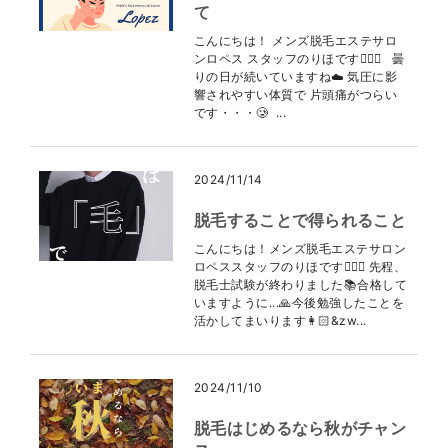
て
こんにちは！ メンズ脱毛エステサロ
ンロペス スタッフのりほです👩🏻‍⚕️ 曇
りの日が続いていますね☁️ 気圧に影
響されやすい体質で 片頭痛がつらい
です・・・🥲 ...
2024/11/14
脱毛することで得られること
こんにちは！メンズ脱毛エステサロン
ロペススタッフのりほです👩🏻‍⚕️ 先程、
脱毛士試験が終わりました📚合格して
いますように...🙏今後勉強したことを
活かしてまいります👩🏻&zw...
2024/11/10
脱毛はじめるなら秋がチャン