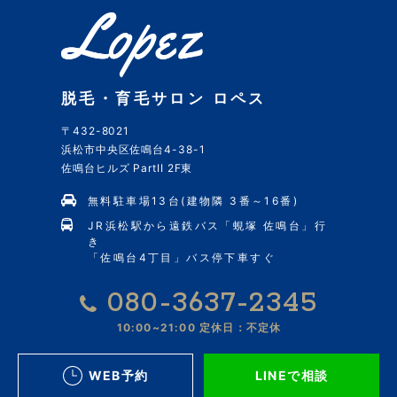
脱毛・育毛サロン ロペス
〒432-8021
浜松市中央区佐鳴台4-38-1
佐鳴台ヒルズ PartII 2F東
無料駐車場13台(建物隣 3番～16番)
JR浜松駅から遠鉄バス「蜆塚 佐鳴台」行
き
「佐鳴台4丁目」バス停下車すぐ
080-3637-2345
10:00~21:00
定休日：不定休
WEB予約
LINEで相談