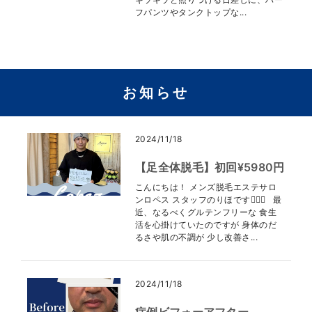
フパンツやタンクトップな...
お知らせ
2024/11/18
【足全体脱毛】初回¥5980円
こんにちは！ メンズ脱毛エステサロ
ンロペス スタッフのりほです👩🏻‍⚕️ 最
近、なるべくグルテンフリーな 食生
活を心掛けていたのですが 身体のだ
るさや肌の不調が 少し改善さ...
2024/11/18