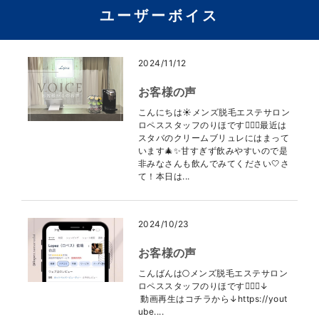
ユーザーボイス
2024/11/12
お客様の声
こんにちは☀メンズ脱毛エステサロン
ロペススタッフのりほです👩🏻‍⚕️最近は
スタバのクリームブリュレにはまって
います🎄✨甘すぎず飲みやすいので是
非みなさんも飲んでみてください🤍さ
て！本日は...
2024/10/23
お客様の声
こんばんは🌕メンズ脱毛エステサロン
ロペススタッフのりほです👩🏻‍⚕️↓
動画再生はコチラから↓https://yout
ube....