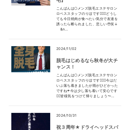
毛】
こんばんは🌕メンズ脱毛エステサロン
ロペススタッフのりほです👩🏻‍⚕️どうし
ても今日焼肉が食べたい気分で友達を
誘ったら断られました、悲しい🥹笑↓
&n...
2024/11/02
脱毛はじめるなら秋冬が大チ
ャンス！
こんばんは🌕メンズ脱毛エステサロン
ロペススタッフのりほです👩🏻‍⚕️今はだ
いぶ落ち着きましたが雨がひどかった
ですね☂️今は少し落ち着いて安心です
😮‍💨皆様気をつけて帰りましょう〜...
2024/10/31
祝３周年★ドライヘッドスパ