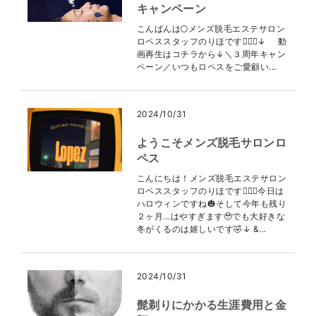
キャンペーン
こんばんは🌕メンズ脱毛エステサロン
ロペススタッフのりほです👩🏻‍⚕️↓ 動
画再生はコチラから↓＼３周年キャン
ペーン／いつもロペスをご愛顧い...
2024/10/31
ようこそメンズ脱毛サロンロ
ペス
こんにちは！メンズ脱毛エステサロン
ロペススタッフのりほです👩🏻‍⚕️今日は
ハロウィンですね🎃そして今年も残り
２ヶ月...はやすぎます🥹でも大好きな
冬がくるのは嬉しいです🤣↓ &...
2024/10/31
髭剃りにかかる生涯費用と金