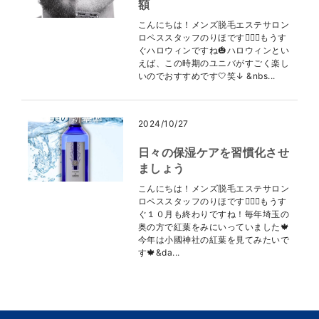
額
こんにちは！メンズ脱毛エステサロン
ロペススタッフのりほです👩🏻‍⚕️もうす
ぐハロウィンですね🎃ハロウィンとい
えば、この時期のユニバがすごく楽し
いのでおすすめです🤍笑↓ &nbs...
2024/10/27
日々の保湿ケアを習慣化させ
ましょう
こんにちは！メンズ脱毛エステサロン
ロペススタッフのりほです👩🏻‍⚕️もうす
ぐ１０月も終わりですね！毎年埼玉の
奥の方で紅葉をみにいっていました🍁
今年は小國神社の紅葉を見てみたいで
す🍁&da...