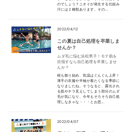
のでしょう？ニオイが発生する仕組み
汗には２種類あります。その...
2022/04/12
この夏は自己処理を卒業しま
せんか？
ムダ毛に悩む浜松男子！モテ肌を
目指すなら自己処理を卒業しませ
んか？
桜も散り始め、気温はぐんぐん上昇！
薄手の衣服や半袖が着たくなる季節に
なりましたね。そうなると、露出され
る肌やチラ見えしてしまう部分のムダ
毛が気になり、今年もそろそろ自己処
理しなきゃな・・・とお思...
2022/04/07