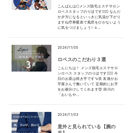
こんばんは🌕メンズ脱毛エステサロン
ロペススタッフのりほです👩🏻‍⚕️ なんだ
か夕方になるといっきに気温が下がり
ますね🥹寒暖差で風邪をひかないよう
に気をつけましょう✨↓...
2024/11/05
ロペスのこだわり３選
こんにちは！ メンズ脱毛エステサロ
ンロペス スタッフのりほです👩🏻‍⚕️ 今
日のお昼は焼き芋です🍠笑 友達がお
芋屋さんで働いていて 定期的にお芋
をお裾分けしてくれます😍 掛川の
「おいもや...
2024/11/03
意外と見られている【腕の