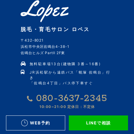
脱毛・育毛サロン ロペス
〒432-8021
浜松市中央区佐鳴台4-38-1
佐鳴台ヒルズ PartII 2F東
無料駐車場13台(建物隣 3番～16番)
JR浜松駅から遠鉄バス「蜆塚 佐鳴台」行
き
「佐鳴台4丁目」バス停下車すぐ
080-3637-2345
10:00~21:00
定休日：不定休
WEB予約
LINEで相談