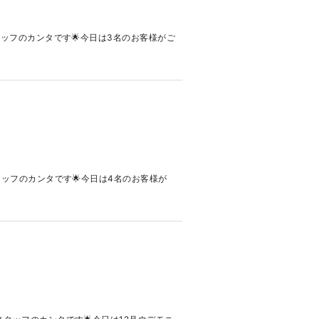
スタッフのカンタです🌟今日は3名のお客様がご
スタッフのカンタです🌟今日は4名のお客様が