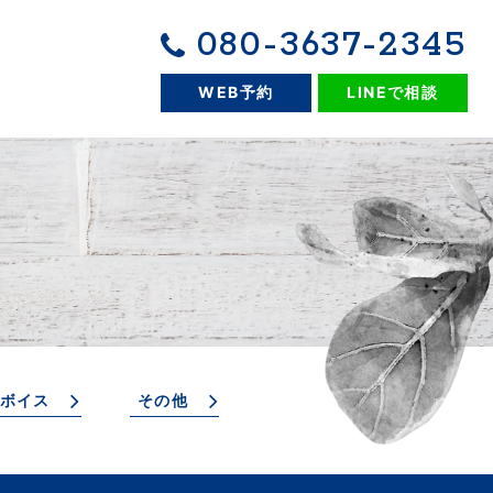
080-3637-2345
WEB予約
LINEで相談
ボイス
その他