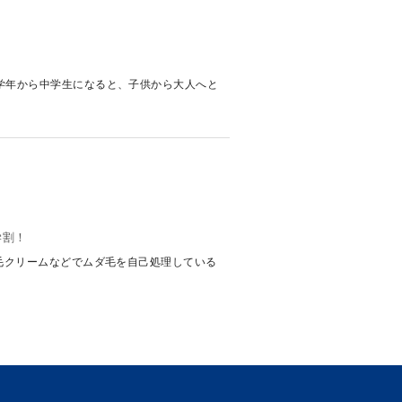
学年から中学生になると、子供から大人へと
学割！
除毛クリームなどでムダ毛を自己処理している