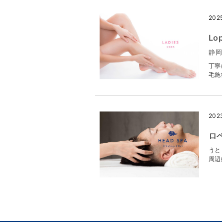
202
Lo
静岡
丁寧
毛施
202
ロ
うと
周辺