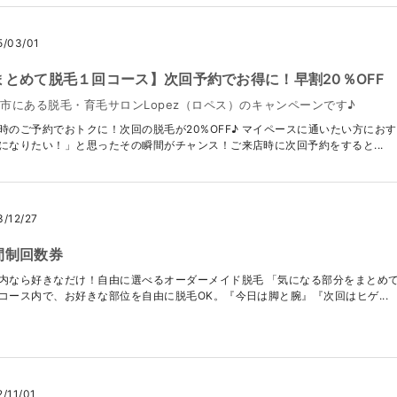
5/03/01
まとめて脱毛１回コース】次回予約でお得に！早割20％OFF
市にある脱毛・育毛サロンLopez（ロペス）のキャンペーンです♪
時のご予約でおトクに！次回の脱毛が20%OFF♪ マイペースに通いたい方にお
になりたい！」と思ったその瞬間がチャンス！ご来店時に次回予約をすると...
3/12/27
間制回数券
内なら好きなだけ！自由に選べるオーダーメイド脱毛 「気になる部分をまとめて
コース内で、お好きな部位を自由に脱毛OK。『今日は脚と腕』『次回はヒゲ...
2/11/01