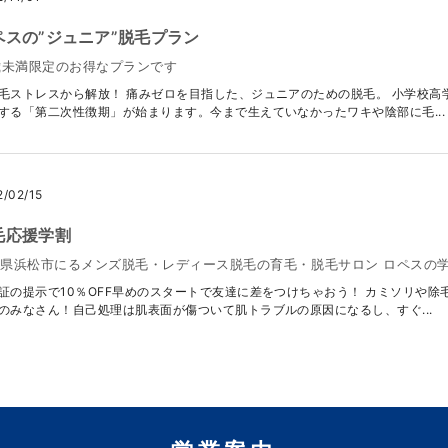
ペスの”ジュニア”脱毛プラン
歳未満限定のお得なプランです
毛ストレスから解放！ 痛みゼロを目指した、ジュニアのための脱毛。 小学校高
する「第二次性徴期」が始まります。今まで生えていなかったワキや陰部に毛...
2/02/15
毛応援学割
県浜松市にるメンズ脱毛・レディース脱毛の育毛・脱毛サロン ロペスの
証の提示で10％OFF早めのスタートで友達に差をつけちゃおう！ カミソリや
のみなさん！自己処理は肌表面が傷ついて肌トラブルの原因になるし、すぐ...