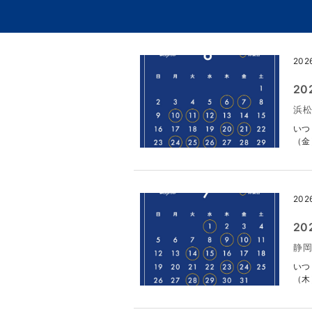
202
2
浜松
いつ
（金
202
2
静岡
いつ
（木