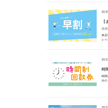
202
【
浜松
来店
レイ
202
時
時間
分の
202