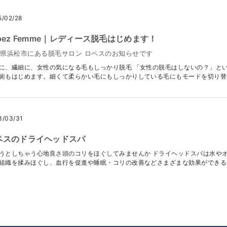
5/02/28
pez Femme｜レディース脱毛はじめます！
県浜松市にある脱毛サロン ロペスのお知らせです
に、繊細に、女性の気になる毛もしっかり脱毛 「女性の脱毛はしないの？」と
術もはじめます。細くて柔らかい毛にもしっかりしている毛にもモードを切り替..
3/03/31
ペスのドライヘッドスパ
うとしちゃう心地良さ頭のコリをほぐしてみませんか ドライヘッドスパは水や
組織を揉みほぐし、血行を促進や睡眠・コリの改善などさまざまな効果ができる..