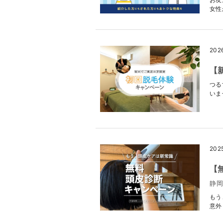
女性
202
【
つる
いま
202
【
静
もう
意外