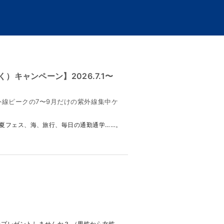
キャンペーン】2026.7.1〜
線ピークの7〜9月だけの紫外線集中ケ
！ 夏フェス、海、旅行、毎日の通勤通学……。
プレゼントしませんか？ （男性から女性、