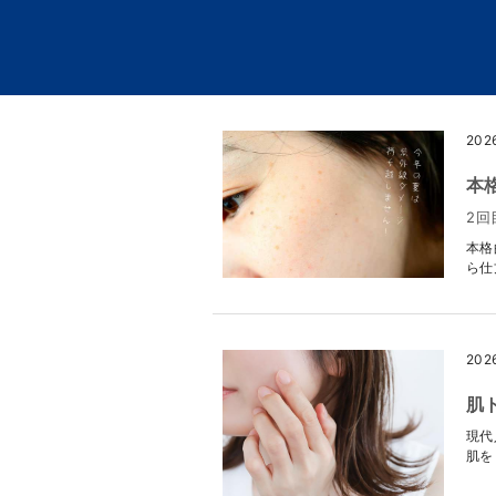
202
本
2回
本格
ら仕
202
肌
現代
肌を