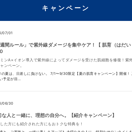
キャンペーン
6/07/01
2週間ルール」で紫外線ダメージを集中ケア！【 肌育（はだいく）
30
ミンA×イオン導入で紫外線によってダメージを受けた肌細胞を修復！紫外
キャンペーン。
の夏は、日差しに負けない。 7/1〜9/30限定【夏の肌育キャンペーン】開催
い予定が目...
6/06/30
切な人と一緒に、理想の自分へ。【紹介キャンペーン】
介した方にも紹介された方にもおトクな特典を！
達と、ご家族と、一緒に美しさアップ♪ 大切なあの人に、特別なサロンタイムを