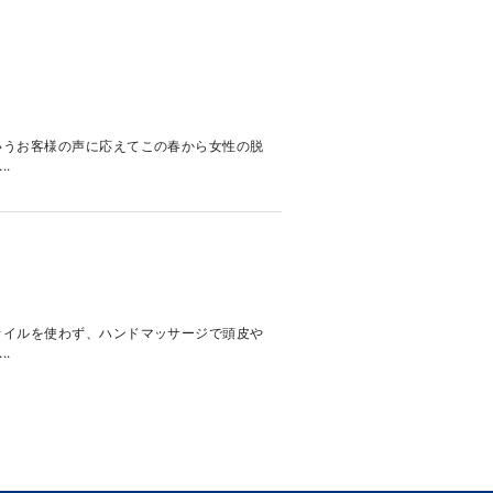
いうお客様の声に応えてこの春から女性の脱
.
オイルを使わず、ハンドマッサージで頭皮や
.