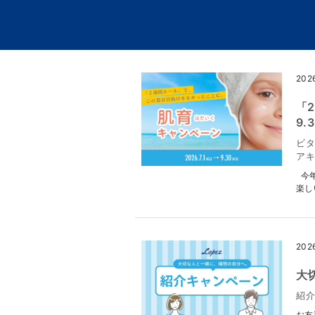
202
「
9.
ビタ
ア
今年
楽し
202
大
紹
お友