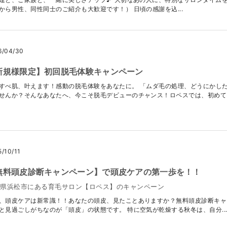
から男性、同性同士のご紹介も大歓迎です！） 日頃の感謝を込...
6/04/30
新規様限定】初回脱毛体験キャンペーン
すべ肌、叶えます！感動の脱毛体験をあなたに。 「ムダ毛の処理、どうにかし
せんか？そんなあなたへ、今こそ脱毛デビューのチャンス！ロペスでは、初めて..
5/10/11
無料頭皮診断キャンペーン】で頭皮ケアの第一歩を！！
岡県浜松市にある育毛サロン【ロペス】のキャンペーン
、頭皮ケアは新常識！！あなたの頭皮、見たことありますか？無料頭皮診断キャ
と見過ごしがちなのが「頭皮」の状態です。 特に空気が乾燥する秋冬は、自分..