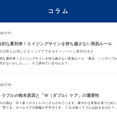
コラム
6/07/17
格的な夏到来！エイジングサインを持ち越さない美肌ルール
目以降もお得にビタミンケアできるキャンペーン案内付き♪
的な夏到来！エイジングサインを持ち越さない美肌ルール 「最近、シミやシワ
方がないかしら……」 そう諦めていませんか？...
6/07/10
トラブルの根本原因と「W（ダブル）ケア」の重要性
人の肌は、日々多くのストレスにさらされています。健やかな美肌を保つために
「育てる」ホームケアの両輪が不可欠です。 1. なぜ肌トラブルは起きるのか？..