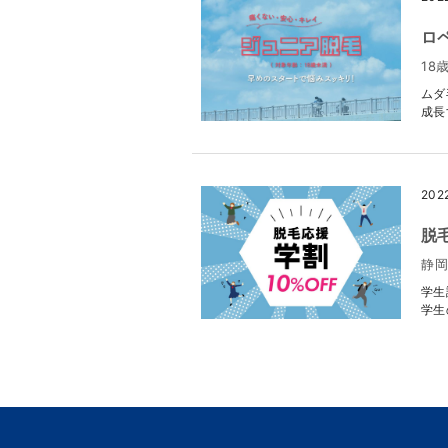
ロ
18
ムダ
成長
202
脱
静岡
学生
学生