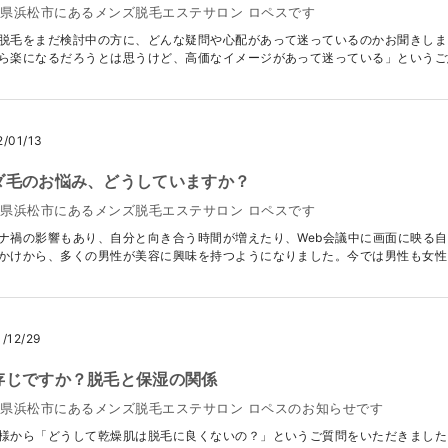
県浜松市にあるメンズ脱毛エステサロン ロペスです
脱毛をまだ検討中の方に、どんな疑問や心配があって迷っているのかお聞きしま
ら楽になるだろうとは思うけど、高価なイメージがあって迷っている」というご意見
2/01/13
ダ毛のお悩み、どうしていますか？
県浜松市にあるメンズ脱毛エステサロン ロペスです
ナ禍の影響もあり、自分と向き合う時間が増えたり、Web会議中に画面に映る
かけから、多くの男性が美容に興味を持つようになりました。今では男性も女性と.
1/12/29
存じですか？脱毛と保湿の関係
県浜松市にあるメンズ脱毛エステサロン ロペスのお知らせです
様から「どうして乾燥肌は脱毛に良くないの？」というご質問をいただきました