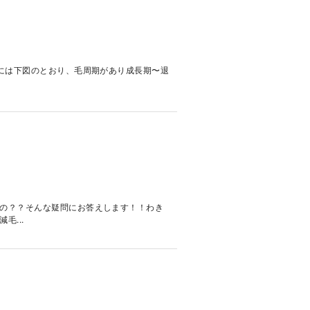
毛には下図のとおり、毛周期があり成長期〜退
の？？そんな疑問にお答えします！！わき
...