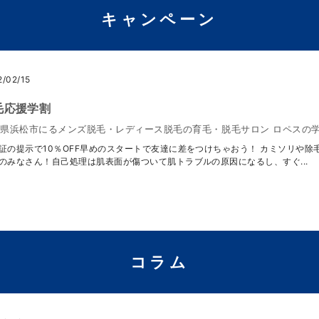
キャンペーン
2/02/15
毛応援学割
県浜松市にるメンズ脱毛・レディース脱毛の育毛・脱毛サロン ロペスの
証の提示で10％OFF早めのスタートで友達に差をつけちゃおう！ カミソリや
のみなさん！自己処理は肌表面が傷ついて肌トラブルの原因になるし、すぐ...
コラム