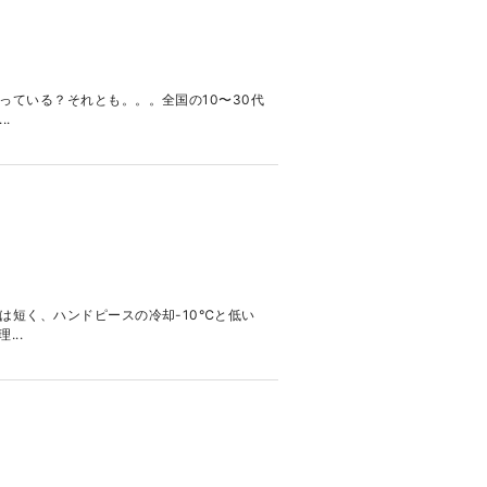
ている？それとも。。。全国の10〜30代
.
は短く、ハンドピースの冷却-10℃と低い
..