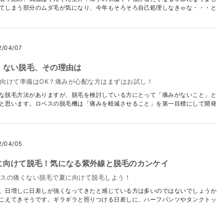
てしまう部分のムダ毛が気になり、今年もそろそろ自己処理しなきゃな・・・とお思
2/04/07
くない脱毛、その理由は
向けて準備はOK？痛みが心配な方はまずはお試し！
な脱毛方法がありますが、脱毛を検討している方にとって「痛みがないこと」と
と思います。ロペスの脱毛機は「痛みを軽減させること」を第一目標にして開発され
2/04/05
に向けて脱毛！気になる紫外線と脱毛のカンケイ
ペスの痛くない脱毛で夏に向けて脱毛しよう！
、日増しに日差しが強くなってきたと感じている方は多いのではないでしょうか
こえてきそうです。ギラギラと照りつける日差しに、ハーフパンツやタンクトップな