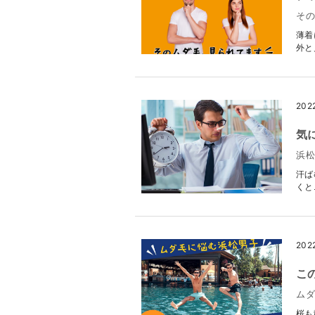
そ
薄着
外と
202
気
浜
汗ば
くと
202
こ
ム
桜も