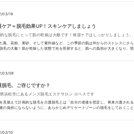
2/03/19
湿ケア＝脱毛効果UP！スキンケアしましょう
果的な脱毛にとって肌の乾燥は大敵です！保湿ケアはしっかりしましょう。
た風、花粉、黄砂、そして紫外線など、この季節の肌は外からのストレスにさら
脱毛の大敵！肌が乾燥した状態で光を照射すると、肌への負担が大きくなり、照射時
2/03/08
護脱毛、ご存じですか？
県浜松市にあるメンズ脱毛エステサロン ロペスです
を見据えて計画的な脱毛を介護脱毛とは「自分の老後を想定し、将来介護される
者の負担にならないように、あらかじめデリケートゾーンの脱毛をしておくこと」を
2/02/10