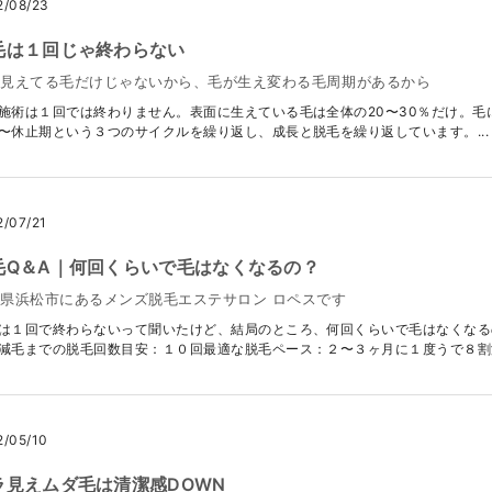
2/08/23
毛は１回じゃ終わらない
ま見えてる毛だけじゃないから、毛が生え変わる毛周期があるから
施術は１回では終わりません。表面に生えている毛は全体の20〜30％だけ。
〜休止期という３つのサイクルを繰り返し、成長と脱毛を繰り返しています。...
2/07/21
毛Q＆A｜何回くらいで毛はなくなるの？
県浜松市にあるメンズ脱毛エステサロン ロペスです
は１回で終わらないって聞いたけど、結局のところ、何回くらいで毛はなくなる
減毛までの脱毛回数目安：１０回最適な脱毛ペース：２〜３ヶ月に１度うで８割減毛
2/05/10
ラ見えムダ毛は清潔感DOWN