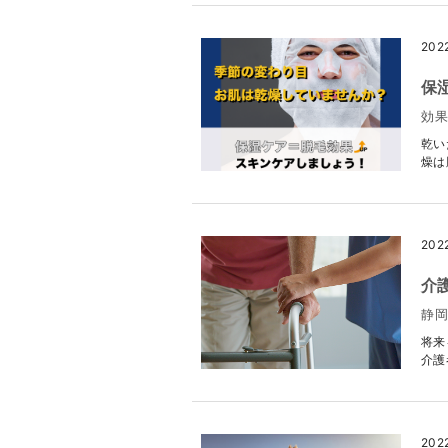
202
保
効
乾い
燥は
202
介
静岡
将来
介護
202