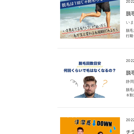
202
脱
い
脱毛
行期
202
脱
静岡
脱毛
８割
202
チ