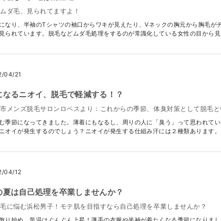
のムダ毛、見られてますよ！
になり、半袖のTシャツの袖口からワキが見えたり、Vネックの胸元から胸毛が
見られています。脱毛などムダ毛処理をするのが常識化している女性の目から見て.
2/04/21
になるニオイ、脱毛で軽減する！？
松市メンズ脱毛サロンロペスより：これからの季節、体臭対策として脱毛と
む季節になってきました。薄着にもなるし、周りの人に「臭う」って思われてい
ニオイが発生するのでしょう？ニオイが発生する仕組み汗には２種類あります。その
2/04/12
の夏は自己処理を卒業しませんか？
ダ毛に悩む浜松男子！モテ肌を目指すなら自己処理を卒業しませんか？
散り始め、気温はぐんぐん上昇！薄手の衣服や半袖が着たくなる季節になりまし