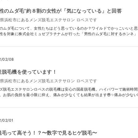
男性のムダ毛”約８割の女性が「気になっている」と回答
県浜松市にあるメンズ脱毛エステサロン ロペスです
のムダ毛について、女性たちはどう思っているのか？ワイルドでかっこいいと思っ
性を対象に株式会社ミュゼプラチナムが行った「男性のムダ毛に対するホンネ」..
2/02/08
産脱毛機を使っています！
県浜松市にあるメンズ脱毛エステサロン ロペスです
ズ脱毛エステサロンロペスの脱毛機は安心の国産脱毛機。ハイパワーで施術時間
、お肌の負担を最小限に抑え、痛みが少なくても結果が出ます😎✨痛みが少ない理.
2/02/01
脱毛って高そう！？〜数字で見るヒゲ脱毛〜