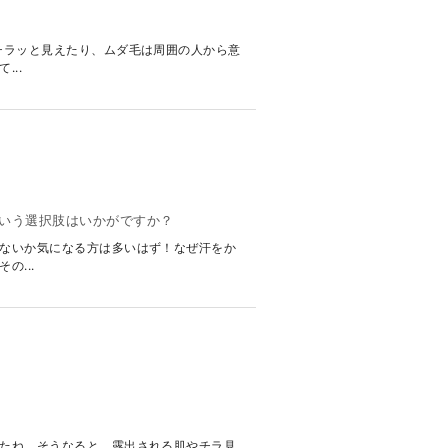
チラッと見えたり、ムダ毛は周囲の人から意
..
いう選択肢はいかがですか？
ないか気になる方は多いはず！なぜ汗をか
...
たね。そうなると、露出される肌やチラ見