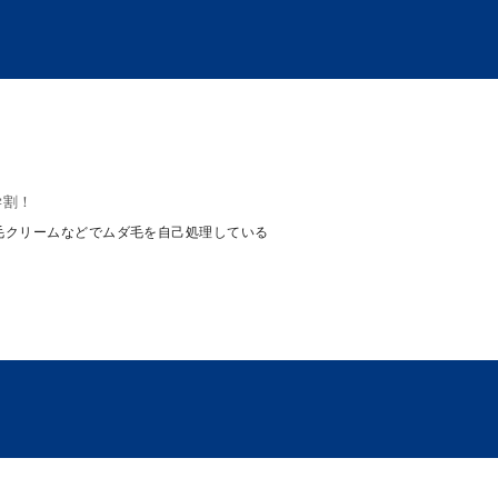
学割！
除毛クリームなどでムダ毛を自己処理している