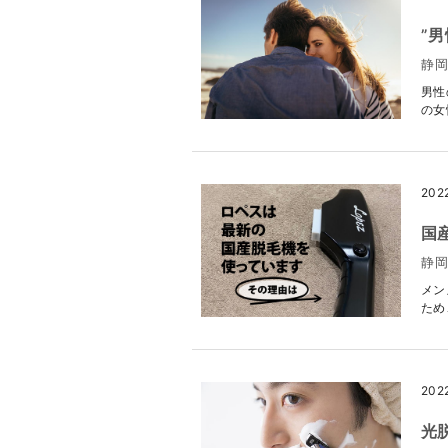
”
静岡
男性
の女
202
国
静岡
メン
ため
202
光