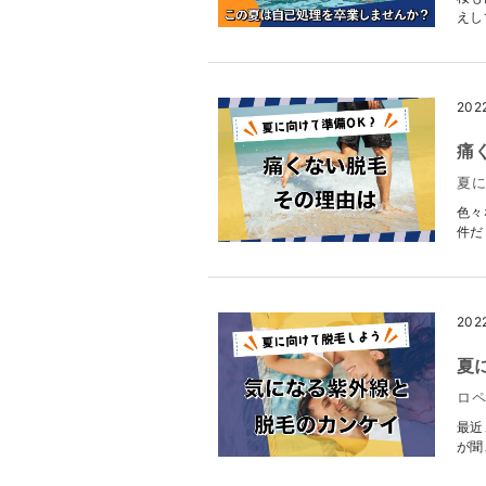
えし
202
痛
夏に
色々
件だ
202
夏
ロ
最近
が聞